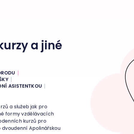
urzy a jiné
PORODU
ŠKY
NÍ ASISTENTKOU
rzů a služeb jak pro
zné formy vzdělávacích
odenních kurzů pro
o dvoudenní Apolinářskou