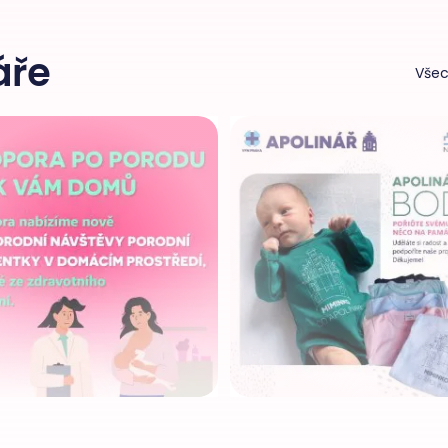
áře
Všec