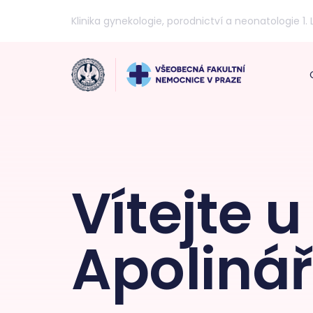
Klinika gynekologie, porodnictví a neonatologie 1. 
Vítejte u
Apoliná