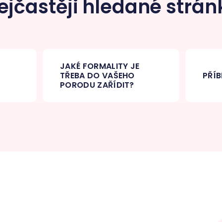
ejčastěji hledané strán
JAKÉ FORMALITY JE
TŘEBA DO VAŠEHO
PŘÍB
PORODU ZAŘÍDIT?