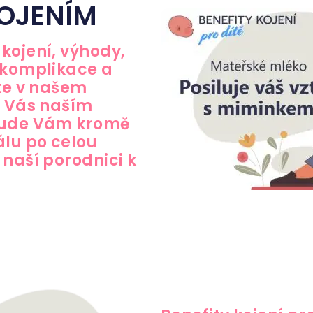
OJENÍM
kojení, výhody,
 komplikace a
ete v našem
o Vás naším
 bude Vám kromě
lu po celou
 naší porodnici k