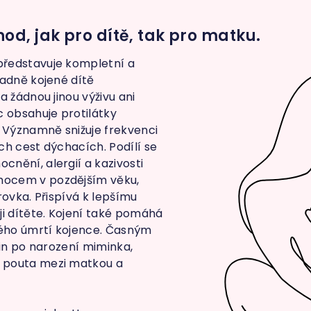
d, jak pro dítě, tak pro matku.
ředstavuje kompletní a
radně kojené dítě
a žádnou jinou výživu ani
c obsahuje protilátky
. Významně snižuje frekvenci
ch cest dýchacích. Podílí se
nění, alergií a kazivosti
ocem v pozdějším věku,
rovka. Přispívá k lepšímu
 dítěte. Kojení také pomáhá
ého úmrtí kojence. Časným
din po narození miminka,
 pouta mezi matkou a