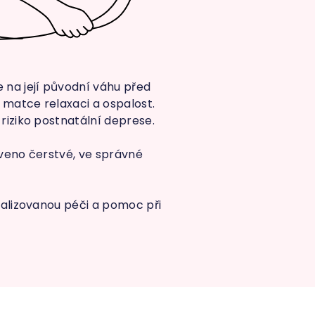
na její původní váhu před
 matce relaxaci a ospalost.
riziko postnatální deprese.
aveno čerstvé, ve správné
ualizovanou péči a pomoc při