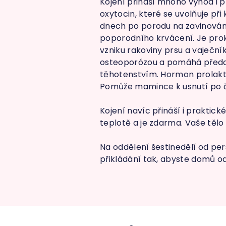
Kojení přináší mnoho výhod i
oxytocin, které se uvolňuje při
dnech po porodu na zavinování 
poporodního krvácení. Je proká
vzniku rakoviny prsu a vaječní
osteoporózou a pomáhá předch
těhotenstvím. Hormon prolakti
Pomůže mamince k usnutí po ča
Kojení navíc přináší i praktic
teplotě a je zdarma. Vaše tělo 
Na oddělení šestinedělí od pe
přikládání tak, abyste domů o