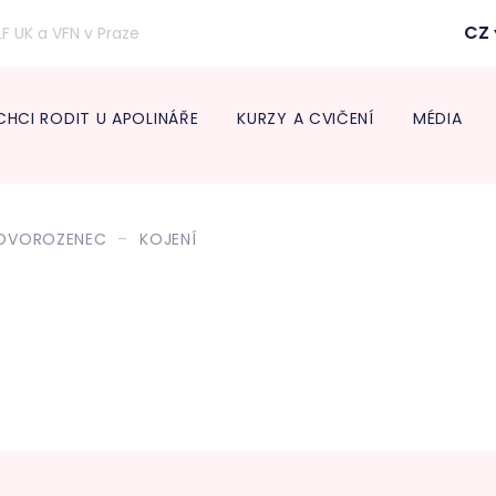
CZ
LF UK a VFN v Praze
CHCI RODIT U APOLINÁŘE
KURZY A CVIČENÍ
MÉDIA
Inform
lékaře
NOVOROZENEC
KOJENÍ
Transpo
Neonat
Diabeto
ambul
Onkogy
Centru
léčbu 
Endokr