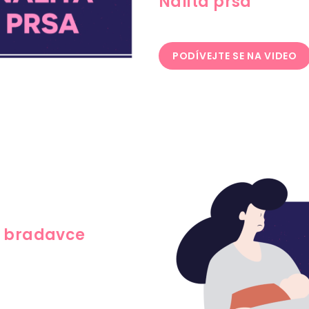
Nalitá prsa
PODÍVEJTE SE NA VIDEO
a bradavce