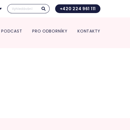
+420 224 961 111
PODCAST
PRO ODBORNÍKY
KONTAKTY
Kontakt pro transport in utero
Vedení kliniky
ace pro spolupracující
Vědecká a výzkumná činnost
Kontakt pro transport in utero
 a zdravotnická zařízení
Věda a výzkum
O nás
rt in utero
Věda v číslech
Jednotlivá oddělení kliniky
Výroční zpráva
ologie
Studie
Porodnice
Klinika v číslech
logická a interní
Gynekologie
Vzdělávání pro odborníky
ance
Neonatologie
POSTGRADUÁLNÍ APOLINÁŘSKÉ
nekologie
KURZY 2026
m pro diagnostiku a
5. Apolinářská konference
endometriózy
inologická ambulance