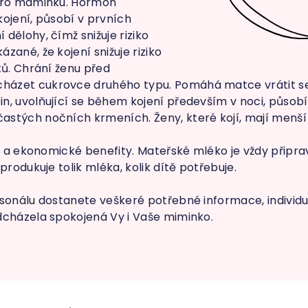
 pro maminku. Hormon
 kojení, působí v prvních
dělohy, čímž snižuje riziko
zané, že kojení snižuje riziko
ků. Chrání ženu před
ázet cukrovce druhého typu. Pomáhá matce vrátit se 
n, uvolňující se během kojení především v noci, působí
stých nočních krmeních. Ženy, které kojí, mají menší 
ké a ekonomické benefity. Mateřské mléko je vždy připr
produkuje tolik mléka, kolik dítě potřebuje.
rsonálu dostanete veškeré potřebné informace, individ
dcházela spokojená Vy i Vaše miminko.