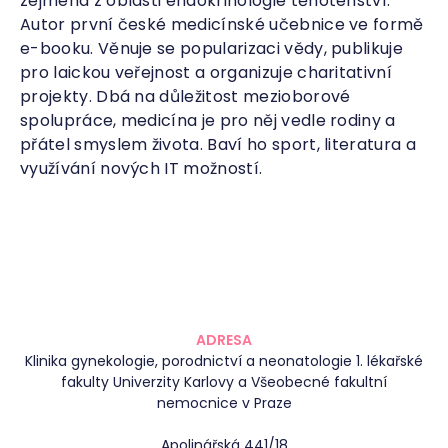
zejména z oblasti endokrinologie těhotenství.
Autor první české medicínské učebnice ve formě
e-booku. Věnuje se popularizaci vědy, publikuje
pro laickou veřejnost a organizuje charitativní
projekty. Dbá na důležitost mezioborové
spolupráce, medicína je pro něj vedle rodiny a
přátel smyslem života. Baví ho sport, literatura a
využívání nových IT možností.
ADRESA
Klinika gynekologie, porodnictví a neonatologie 1. lékařské
fakulty Univerzity Karlovy a Všeobecné fakultní
nemocnice v Praze
Apolinářská 441/18