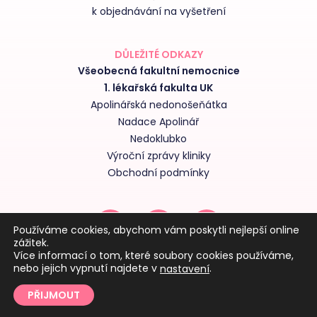
k objednávání na vyšetření
DŮLEŽITÉ ODKAZY
Všeobecná fakultní nemocnice
1. lékařská fakulta UK
Apolinářská nedonošeňátka
Nadace Apolinář
Nedoklubko
Výroční zprávy kliniky
Obchodní podmínky
Používáme cookies, abychom vám poskytli nejlepší online
zážitek.
Více informací o tom, které soubory cookies používáme,
nebo jejich vypnutí najdete v
.
nastavení
PŘIJMOUT