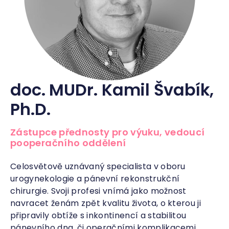
doc. MUDr. Kamil Švabík,
Ph.D.
Zástupce přednosty pro výuku, vedoucí
pooperačního oddělení
Celosvětově uznávaný specialista v oboru
urogynekologie a pánevní rekonstrukční
chirurgie. Svoji profesi vnímá jako možnost
navracet ženám zpět kvalitu života, o kterou ji
připravily obtíže s inkontinencí a stabilitou
pánevního dna, či operačními komplikacemi.