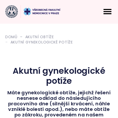
DOMŮ
AKUTNÍ OBTÍŽE
AKUTNÍ GYNEKOLOGICKÉ POTÍŽE
Akutní gynekologické
potíže
Máte gynekologické obtíže, jejichž řešení
nesnese odklad do následujícího
pracovního dne (silnější krvácení, náhle
vzniklé bolesti apod.), nebo máte obtíže
po zákroku, provedeném na našem