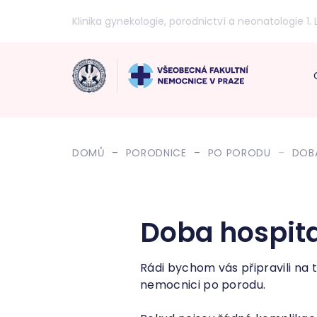
Klinika gynekologie, porodnictví a neonatologie 1. 
DOMŮ
PORODNICE
PO PORODU
DOBA
Doba hospita
Rádi bychom vás připravili na 
nemocnici po porodu.