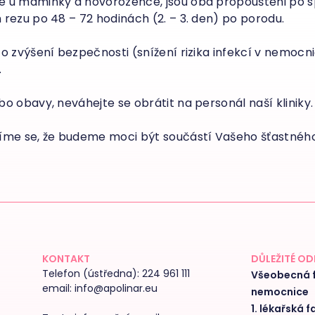
e u maminky a novorozence, jsou oba propouštěni po 
rezu po 48 – 72 hodinách (2. – 3. den) po porodu.
o zvýšení bezpečnosti (snížení rizika infekcí v nemocni
.
o obavy, neváhejte se obrátit na personál naší kliniky.
šíme se, že budeme moci být součástí Vašeho šťastnéh
KONTAKT
DŮLEŽITÉ O
Telefon (ústředna):
224 961 111
Všeobecná f
email:
info@apolinar.eu
nemocnice
1. lékařská f