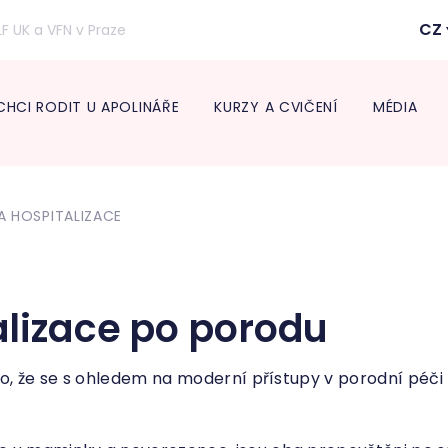
CZ
LF UK a VFN v Praze
CHCI RODIT U APOLINÁŘE
KURZY A CVIČENÍ
MÉDIA
Inform
lékaře
 HOSPITALIZACE
Transpo
Neonat
Diabeto
ambul
Onkogy
lizace po porodu
Centru
léčbu 
Endokr
to, že se s ohledem na moderní přístupy v porodní péč