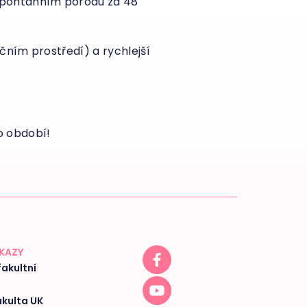
spontánním porodu za 48
čním prostředí) a rychlejší
o období!
DKAZY
akultní
akulta UK