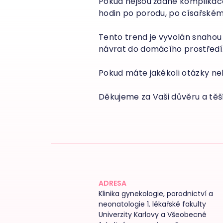
Pokud nejsou žádné komplikac
hodin po porodu, po císařském 
Tento trend je vyvolán snahou 
návrat do domácího prostředí
Pokud máte jakékoli otázky neb
Děkujeme za Vaši důvěru a tě
ADRESA
Klinika gynekologie, porodnictví a
neonatologie 1. lékařské fakulty
Univerzity Karlovy a Všeobecné