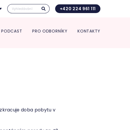
+420 224 961 111
PODCAST
PRO ODBORNÍKY
KONTAKTY
Kontakt pro transport in utero
Vedení kliniky
ace pro spolupracující
Vědecká a výzkumná činnost
Kontakt pro transport in utero
 a zdravotnická zařízení
Věda a výzkum
O nás
rt in utero
Věda v číslech
Jednotlivá oddělení kliniky
Výroční zpráva
ologie
Studie
Porodnice
Klinika v číslech
logická a interní
Gynekologie
Vzdělávání pro odborníky
ance
Neonatologie
POSTGRADUÁLNÍ APOLINÁŘSKÉ
nekologie
KURZY 2026
m pro diagnostiku a
5. Apolinářská konference
endometriózy
inologická ambulance
i zkracuje doba pobytu v