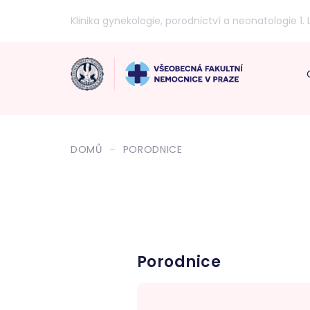
Klinika gynekologie, porodnictví a neonatologie 1. 
DOMŮ
PORODNICE
Porodnice