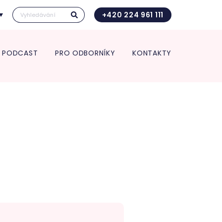
+420 224 961 111
PODCAST
PRO ODBORNÍKY
KONTAKTY
Kontakt pro transport in utero
Vedení kliniky
ace pro spolupracující
Vědecká a výzkumná činnost
Kontakt pro transport in utero
 a zdravotnická zařízení
Věda a výzkum
O nás
rt in utero
Věda v číslech
Jednotlivá oddělení kliniky
Výroční zpráva
ologie
Studie
Porodnice
Klinika v číslech
logická a interní
Gynekologie
Vzdělávání pro odborníky
ance
Neonatologie
POSTGRADUÁLNÍ APOLINÁŘSKÉ
nekologie
KURZY 2026
m pro diagnostiku a
5. Apolinářská konference
endometriózy
inologická ambulance