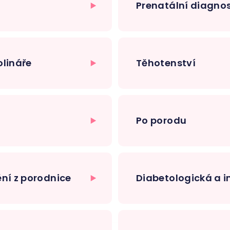
Prenatální diagnos
olináře
Těhotenství
Po porodu
ní z porodnice
Diabetologická a 