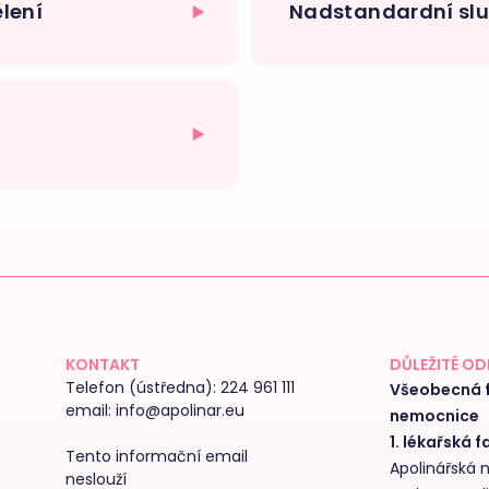
lení
Nadstandardní služ
KONTAKT
DŮLEŽITÉ O
Telefon (ústředna):
224 961 111
Všeobecná f
email:
info@apolinar.eu
nemocnice
1. lékařská f
Tento informační email
Apolinářská
neslouží