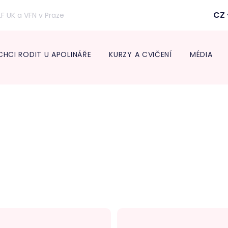
CZ
LF UK a VFN v Praze
CHCI RODIT U APOLINÁŘE
KURZY A CVIČENÍ
MÉDIA
Inform
lékaře
Transpo
Neonat
Diabeto
ambul
Onkogy
Centru
léčbu 
Endokr