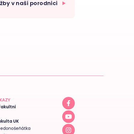
by v naší porodnici
DKAZY
akultní
akulta UK
 nedonošeňátka