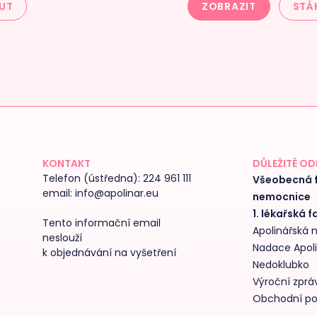
UT
ZOBRAZIT
STÁ
KONTAKT
DŮLEŽITÉ O
Telefon (ústředna):
224 961 111
Všeobecná f
email:
info@apolinar.eu
nemocnice
1. lékařská f
Tento informační email
Apolinářská
neslouží
Nadace Apol
k objednávání na vyšetření
Nedoklubko
Výroční zpráv
Obchodní p