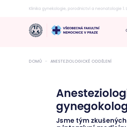
Klinika gynekologie, porodnictví a neonatologie 1. 
DOMŮ
ANESTEZIOLOGICKÉ ODDĚLENÍ
Anesteziologi
gynegokologi
Jsme tým zkušených a