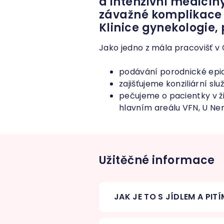
a intenzivní medicíny
závažné komplikace 
Klinice gynekologie, 
Jako jedno z mála pracovišť v
podávání porodnické epid
zajišťujeme konziliární s
pečujeme o pacientky v ž
hlavním areálu VFN, U Ne
Užitěčné informace
JAK JE TO S JÍDLEM A PI