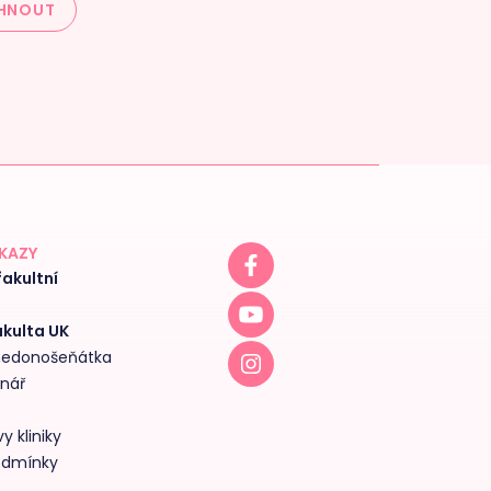
HNOUT
DKAZY
akultní
akulta UK
 nedonošeňátka
inář
y kliniky
odmínky