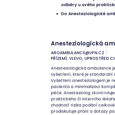
odběry u svého praktick
Do Anesteziologické amb
Anesteziologická a
AROAMBULANCE@VFN.CZ
PŘÍZEMÍ, VLEVO, UPROSTŘED 
Anesteziologická ambulance j
vyšetření, které je standardn
Vyšetření anesteziologem je 
pacienta a minimalizaci komp
péče. Anesteziolog zkontroluj
praktického či interního lékař
zhodnotí rizika podání celkové
prodiskutuje přání a dotazy pa