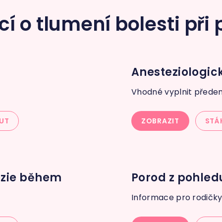
í o tlumení bolesti při
Anesteziologic
Vhodné vyplnit přede
UT
ZOBRAZIT
STÁ
ezie během
Porod z pohled
Informace pro rodičk