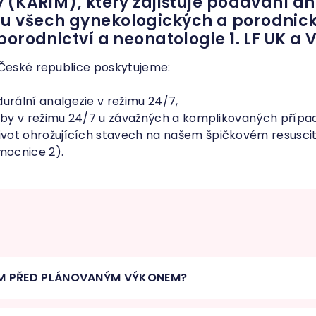
 (KARIM), který zajišťuje podávání ane
u všech gynekologických a porodnic
porodnictví a neonatologie 1. LF UK a 
 České republice poskytujeme:
urální analgezie v režimu 24/7,
lužby v režimu 24/7 u závažných a komplikovaných přípa
ivot ohrožujících stavech na našem špičkovém resusc
mocnice 2).
TÍM PŘED PLÁNOVANÝM VÝKONEM?