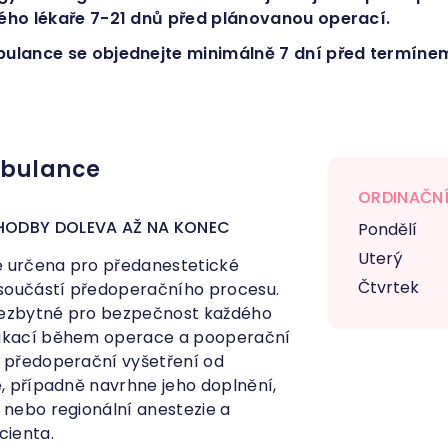
ého lékaře 7-21 dnů před plánovanou operací.
ulance se objednejte minimálně 7 dní před termíne
mbulance
ORDINAČNÍ
CHODBY DOLEVA AŽ NA KONEC
Pondělí
Uterý
e určena pro předanestetické
Čtvrtek
í součástí předoperačního procesu.
nezbytné pro bezpečnost každého
likací během operace a pooperační
e předoperační vyšetření od
e, případně navrhne jeho doplnění,
 nebo regionální anestezie a
cienta.