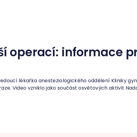
í operací: informace p
vedoucí lékařka anesteziologického oddělení Kliniky gyn
Praze. Video vzniklo jako součást osvětových aktivit N