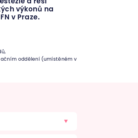
stezie a řeší
kých výkonů na
VFN v Praze.
dů,
itačním oddělení (umístěném v