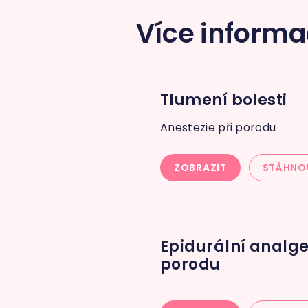
Více informac
Tlumení bolesti
Anestezie při porodu
ZOBRAZIT
STÁHNO
Epidurální analg
porodu