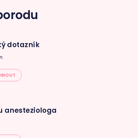
 porodu
ký dotazník
m
HNOUT
u anesteziologa
y