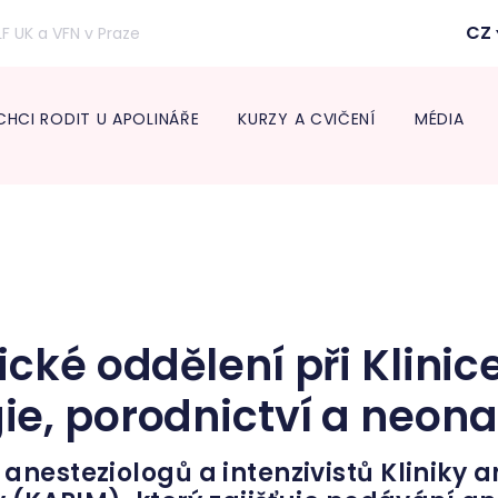
CZ
LF UK a VFN v Praze
CHCI RODIT U APOLINÁŘE
KURZY A CVIČENÍ
MÉDIA
Inform
lékaře
Transpo
Neonat
Diabeto
ambul
Onkogy
cké oddělení při Klinic
Centru
léčbu 
e, porodnictví a neona
Endokr
nesteziologů a intenzivistů Kliniky a