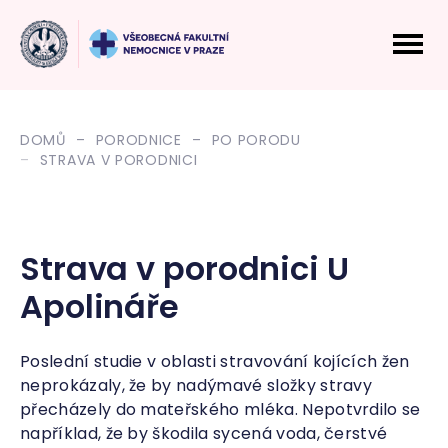
DOMŮ
PORODNICE
PO PORODU
STRAVA V PORODNICI
Strava v porodnici U
Apolináře
Poslední studie v oblasti stravování kojících žen
neprokázaly, že by nadýmavé složky stravy
přecházely do mateřského mléka. Nepotvrdilo se
například, že by škodila sycená voda, čerstvé