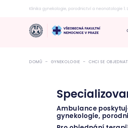
Klinika gynekologie, porodnictví a neonatologie 1. 
DOMŮ
GYNEKOLOGIE
CHCI SE OBJEDNA
Specializova
Ambulance poskytuje
gynekologie, porodnic
Pro objednání terapií