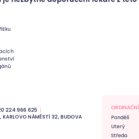
řišku
acích
enství
gánů
ORDINAČNÍ
0 224 966 625
 2, KARLOVO NÁMĚSTÍ 32, BUDOVA
Pondělí
Uterý
Středa