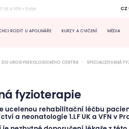
CZ
LF UK a VFN v Praze
CHCI RODIT U APOLINÁŘE
KURZY A CVIČENÍ
MÉDIA
Inform
lékaře
T DO UROGYNEKOLOGICKÉHO CENTRA
SPECIALIZOVANÁ FY
Transpo
Neonat
Diabeto
ambul
Onkogy
ná fyzioterapie
Centru
léčbu 
 ucelenou rehabilitační léčbu pacien
Endokr
tví a neonatologie 1.LF UK a VFN v Pr
 je nezbytné doporučení lékaře z této 