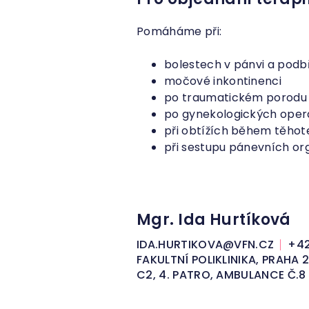
Pomáháme při:
bolestech v pánvi a podb
močové inkontinenci
po traumatickém porodu
po gynekologických oper
při obtížích během těhot
při sestupu pánevních or
Mgr. Ida Hurtíková
IDA.HURTIKOVA@VFN.CZ
+42
FAKULTNÍ POLIKLINIKA, PRAHA
C2, 4. PATRO, AMBULANCE Č.8