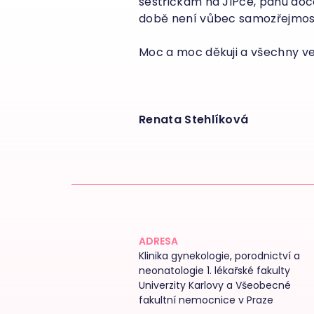
sestřičkám na JIPce, panu doc
době není vůbec samozřejmostí, 
Moc a moc děkuji a všechny v
Renata Stehlíková
ADRESA
Klinika gynekologie, porodnictví a
neonatologie 1. lékařské fakulty
Univerzity Karlovy a Všeobecné
fakultní nemocnice v Praze