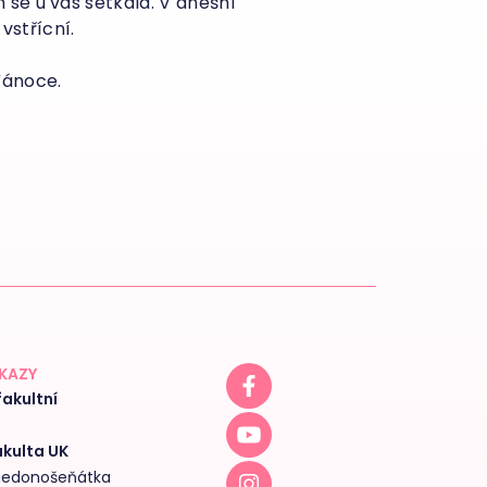
se u vás setkala. V dnešní
vstřícní.
Vánoce.
DKAZY
akultní
akulta UK
 nedonošeňátka