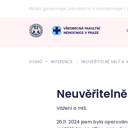
Klinika gynekologie, porodnictví a neonatologie 1. 
DOMŮ
REFERENCE
NEUVĚŘITELNĚ MILÝ A
Neuvěřitelně
Vážení a milí,
26.11. 2024 jsem byla operov