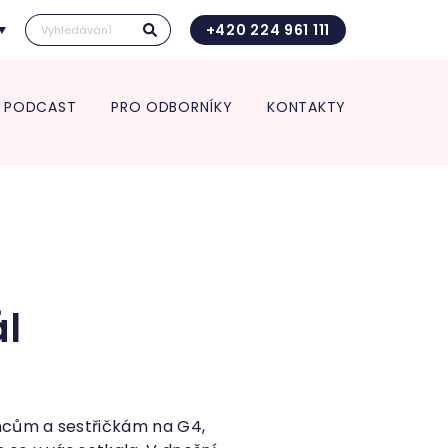
+420 224 961 111
PODCAST
PRO ODBORNÍKY
KONTAKTY
Kontakt pro transport in utero
Vedení kliniky
ace pro spolupracující
Vědecká a výzkumná činnost
Kontakt pro transport in utero
 a zdravotnická zařízení
Věda a výzkum
O nás
rt in utero
Věda v číslech
Jednotlivá oddělení kliniky
Výroční zpráva
ologie
Studie
Porodnice
Klinika v číslech
logická a interní
Gynekologie
Vzdělávání pro odborníky
ance
Neonatologie
POSTGRADUÁLNÍ APOLINÁŘSKÉ
nekologie
ál
KURZY 2026
m pro diagnostiku a
5. Apolinářská konference
endometriózy
inologická ambulance
ncům a sestřičkám na G4,