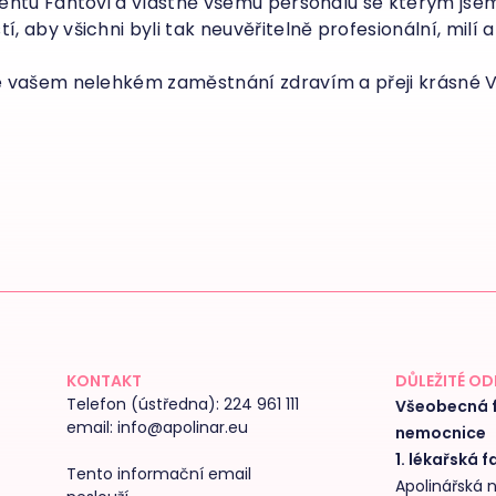
entu Fantovi a vlastně všemu personálu se kterým jsem 
aby všichni byli tak neuvěřitelně profesionální, milí a 
e vašem nelehkém zaměstnání zdravím a přeji krásné 
KONTAKT
DŮLEŽITÉ O
Telefon (ústředna):
224 961 111
Všeobecná f
email:
info@apolinar.eu
nemocnice
1. lékařská f
Tento informační email
Apolinářská