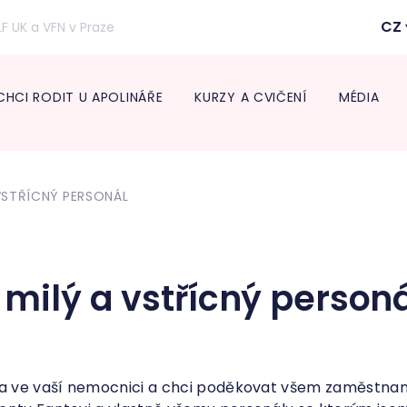
CZ
LF UK a VFN v Praze
CHCI RODIT U APOLINÁŘE
KURZY A CVIČENÍ
MÉDIA
Inform
lékaře
 VSTŘÍCNÝ PERSONÁL
Transpo
Neonat
Diabeto
ambul
Onkogy
 milý a vstřícný person
Centru
léčbu 
Endokr
ána ve vaší nemocnici a chci poděkovat všem zaměstna