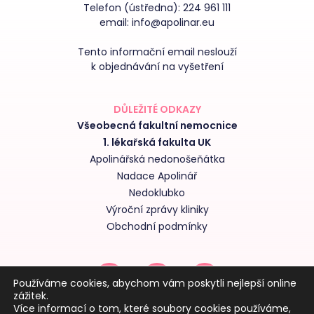
Telefon (ústředna):
224 961 111
email:
info@apolinar.eu
Tento informační email neslouží
k objednávání na vyšetření
DŮLEŽITÉ ODKAZY
Všeobecná fakultní nemocnice
1. lékařská fakulta UK
Apolinářská nedonošeňátka
Nadace Apolinář
Nedoklubko
Výroční zprávy kliniky
Obchodní podmínky
Používáme cookies, abychom vám poskytli nejlepší online
zážitek.
Více informací o tom, které soubory cookies používáme,