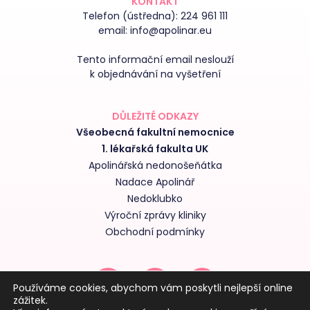
KONTAKT
Telefon (ústředna):
224 961 111
email:
info@apolinar.eu
Tento informační email neslouží
k objednávání na vyšetření
DŮLEŽITÉ ODKAZY
Všeobecná fakultní nemocnice
1. lékařská fakulta UK
Apolinářská nedonošeňátka
Nadace Apolinář
Nedoklubko
Výroční zprávy kliniky
Obchodní podmínky
Používáme cookies, abychom vám poskytli nejlepší online
zážitek.