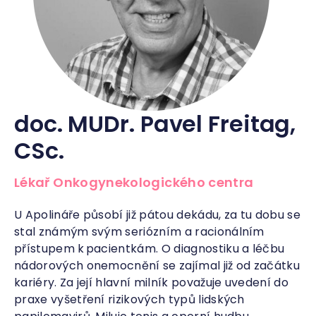
doc. MUDr. Pavel Freitag,
CSc.
Lékař Onkogynekologického centra
U Apolináře působí již pátou dekádu, za tu dobu se
stal známým svým seriózním a racionálním
přístupem k pacientkám. O diagnostiku a léčbu
nádorových onemocnění se zajímal již od začátku
kariéry. Za její hlavní milník považuje uvedení do
praxe vyšetření rizikových typů lidských