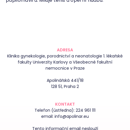
papilomavirů. Miluje tenis a operní hudbu.
ADRESA
Klinika gynekologie, porodnictví a neonatologie 1. lékařské
fakulty Univerzity Karlovy a Všeobecné fakultní
nemocnice v Praze
Apolinářská 441/18
128 51, Praha 2
KONTAKT
Telefon (ústředna):
224 961 111
email:
info@apolinar.eu
Tento informační email neslouží