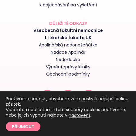
k objednávání na vyšetření
DŮLEŽITÉ ODKAZY
Všeobecná fakultní nemocnice
1. lékařská fakulta UK
Apolinářská nedonošeňátka
Nadace Apolinář
Nedoklubko
Výroční zprávy kliniky
Obchodní podmínky
Používáme cookies, abychom vám poskytli nejlepší online
zážitek.
Více informací o tom, které soubory cookies používáme,
nebo jejich vypnutí najdete v
.
nastavení
PŘIJMOUT