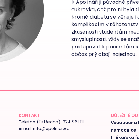
K Apolináři ji původně přiv
cukrovka, což pro ni byla 
Kromě diabetu se věnuje i
komplikacím v těhotenstv
zkušenosti studentům medi
smysluplnosti, vždy se sna
přistupovat k pacientům s 
občas prý obojí najednou.
KONTAKT
DŮLEŽITÉ O
Telefon (ústředna):
224 961 111
Všeobecná f
email:
info@apolinar.eu
nemocnice
1. lékařská f