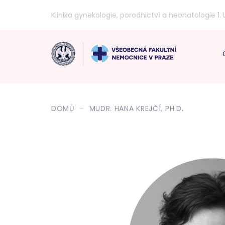
Klinika gynekologie, porodnictví a neonatologie 1. 
DOMŮ
MUDR. HANA KREJČÍ, PH.D.