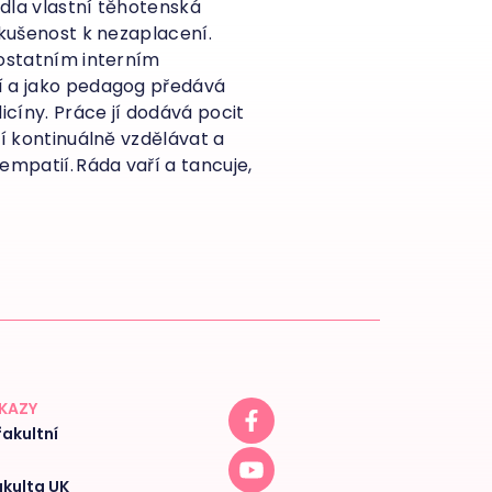
edla vlastní těhotenská
zkušenost k nezaplacení.
 ostatním interním
í a jako pedagog předává
cíny. Práce jí dodává pocit
ží kontinuálně vzdělávat a
empatií. Ráda vaří a tancuje,
DKAZY
akultní
akulta UK