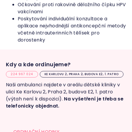
Očkování proti rakovině děložního čípku HPV
vakcínami
Poskytování individuální konzultace a
aplikace nejvhodnější antikoncepční metody
včetně intrauterinních tělísek pro
dorostenky
Kdy a kde ordinujeme?
224 967 024
KE KARLOVU 2, PRAHA 2, BUDOVA E2, 1. PATRO
Naši ambulanci najdete v areálu dětské kliniky v
ulici Ke Karlovu 2, Praha 2, budova E2, 1. patro
(výtah není k dispozici).
Na vyšetření je třeba se
telefonicky objednat.
ORDINAČNÍ HODINY