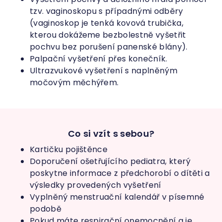
tzv. vaginoskopu s případnými odběry
(vaginoskop je tenká kovová trubička,
kterou dokážeme bezbolestně vyšetřit
pochvu bez porušení panenské blány).
Palpační vyšetření přes konečník.
Ultrazvukové vyšetření s naplněným
močovým měchýřem.
Co si vzít s sebou?
Kartičku pojištěnce
Doporučení ošetřujícího pediatra, který
poskytne informace z předchorobí o dítěti a
výsledky provedených vyšetření
Vyplněný menstruační kalendář v písemné
podobě
Pokud máte respirační onemocnění a je