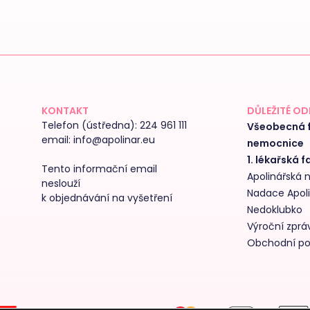
KONTAKT
DŮLEŽITÉ O
Telefon (ústředna):
224 961 111
Všeobecná f
email:
info@apolinar.eu
nemocnice
1. lékařská f
Tento informační email
Apolinářská
neslouží
Nadace Apol
k objednávání na vyšetření
Nedoklubko
Výroční zpráv
Obchodní p