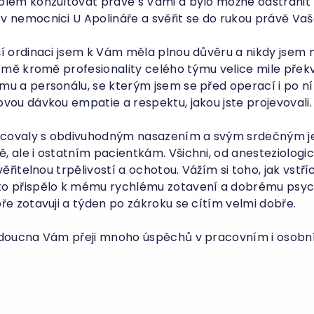
oblém konzultovat právě s Vámi a bylo možné odstrani
v nemocnici U Apolináře a svěřit se do rukou právě Va
ší ordinaci jsem k Vám měla plnou důvěru a nikdy jsem
e mě kromě profesionality celého týmu velice mile překv
mu a personálu, se kterým jsem se před operací i po ní
vou dávkou empatie a respektu, jakou jste projevovali.
acovaly s obdivuhodným nasazením a svým srdečným j
 ale i ostatním pacientkám. Všichni, od anesteziologi
věřitelnou trpělivostí a ochotou. Vážím si toho, jak vst
to přispělo k mému rychlému zotavení a dobrému psy
ře zotavuji a týden po zákroku se cítím velmi dobře.
udoucna Vám přeji mnoho úspěchů v pracovním i osobní