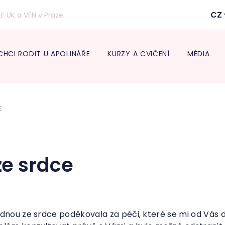
CZ
LF UK a VFN v Praze
CHCI RODIT U APOLINÁŘE
KURZY A CVIČENÍ
MÉDIA
Inform
lékaře
E
Transpo
Neonat
Diabeto
ambul
Onkogy
e srdce
Centru
léčbu 
Endokr
dnou ze srdce poděkovala za péči, které se mi od Vás do