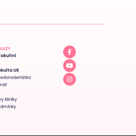
DKAZY
akultní
akulta UK
 nedonošeňátka
inář
y kliniky
odmínky