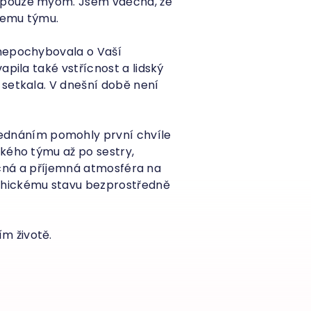
t pouze myom. Jsem vděčná, že
šemu týmu.
 nepochybovala o Vaší
apila také vstřícnost a lidský
 setkala. V dnešní době není
ednáním pomohly první chvíle
ckého týmu až po sestry,
řícná a příjemná atmosféra na
chickému stavu bezprostředně
m životě.