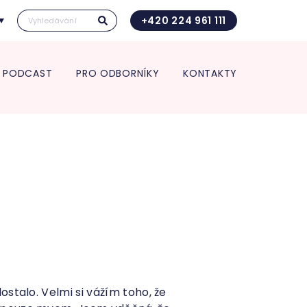
+420 224 961 111
PODCAST
PRO ODBORNÍKY
KONTAKTY
Kontakt pro transport in utero
Vedení kliniky
ace pro spolupracující
Vědecká a výzkumná činnost
Kontakt pro transport in utero
 a zdravotnická zařízení
Věda a výzkum
O nás
rt in utero
Věda v číslech
Jednotlivá oddělení kliniky
Výroční zpráva
ologie
Studie
Porodnice
Klinika v číslech
logická a interní
Gynekologie
Vzdělávání pro odborníky
ance
Neonatologie
POSTGRADUÁLNÍ APOLINÁŘSKÉ
nekologie
KURZY 2026
m pro diagnostiku a
5. Apolinářská konference
endometriózy
inologická ambulance
stalo. Velmi si vážím toho, že