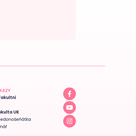
DKAZY
akultní
akulta UK
 nedonošeňátka
inář