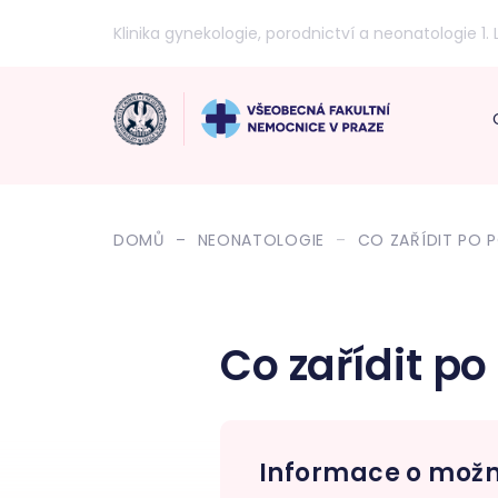
Klinika gynekologie, porodnictví a neonatologie 1. 
DOMŮ
NEONATOLOGIE
CO ZAŘÍDIT PO 
Co zařídit p
Informace o možn