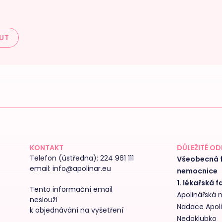
UT
KONTAKT
DŮLEŽITÉ O
Telefon (ústředna):
224 961 111
Všeobecná f
email:
info@apolinar.eu
nemocnice
1. lékařská f
Tento informační email
Apolinářská
neslouží
Nadace Apol
k objednávání na vyšetření
Nedoklubko