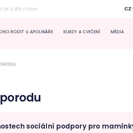
CZ
LF UK a VFN v Praze
CHCI RODIT U APOLINÁŘE
KURZY A CVIČENÍ
MÉDIA
Inform
lékaře
PORODU
Transpo
Neonat
Diabeto
ambul
Onkogy
o porodu
Centru
léčbu 
Endokr
ostech sociální podpory pro mamink