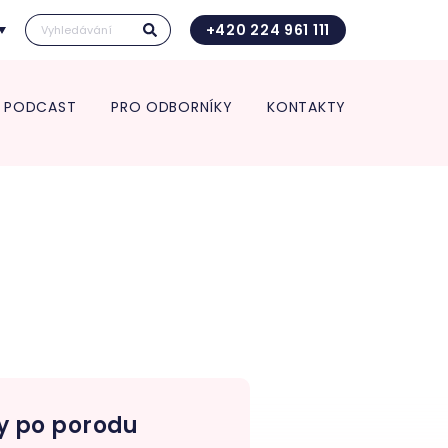
+420 224 961 111
PODCAST
PRO ODBORNÍKY
KONTAKTY
Kontakt pro transport in utero
Vedení kliniky
ace pro spolupracující
Vědecká a výzkumná činnost
Kontakt pro transport in utero
 a zdravotnická zařízení
Věda a výzkum
O nás
rt in utero
Věda v číslech
Jednotlivá oddělení kliniky
Výroční zpráva
ologie
Studie
Porodnice
Klinika v číslech
logická a interní
Gynekologie
Vzdělávání pro odborníky
ance
Neonatologie
POSTGRADUÁLNÍ APOLINÁŘSKÉ
nekologie
KURZY 2026
m pro diagnostiku a
5. Apolinářská konference
endometriózy
inologická ambulance
y po porodu