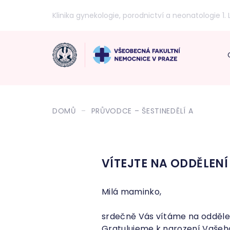
Klinika gynekologie, porodnictví a neonatologie 1. 
DOMŮ
PRŮVODCE – ŠESTINEDĚLÍ A
VÍTEJTE NA ODDĚLENÍ 
Milá maminko,
srdečně Vás vítáme na oddělen
Gratulujeme k narození Vaše