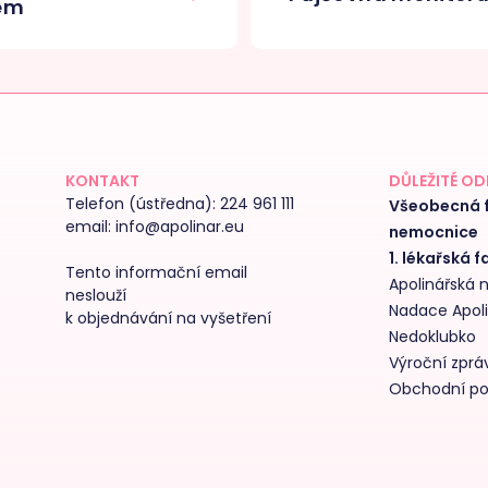
rem
KONTAKT
DŮLEŽITÉ O
Telefon (ústředna):
224 961 111
Všeobecná f
email:
info@apolinar.eu
nemocnice
1. lékařská f
Tento informační email
Apolinářská
neslouží
Nadace Apol
k objednávání na vyšetření
Nedoklubko
Výroční zpráv
Obchodní p