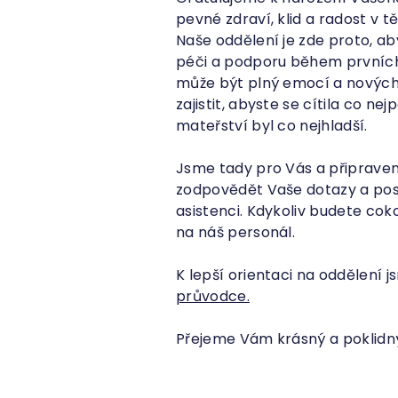
pevné zdraví, klid a radost v 
Naše oddělení je zde proto, 
péči a podporu během prvních
může být plný emocí a nových 
zajistit, abyste se cítila co ne
mateřství byl co nejhladší.
Jsme tady pro Vás a připrave
zodpovědět Vaše dotazy a pos
asistenci. Kdykoliv budete cok
na náš personál.
K lepší orientaci na oddělení js
průvodce.
Přejeme Vám krásný a poklidn