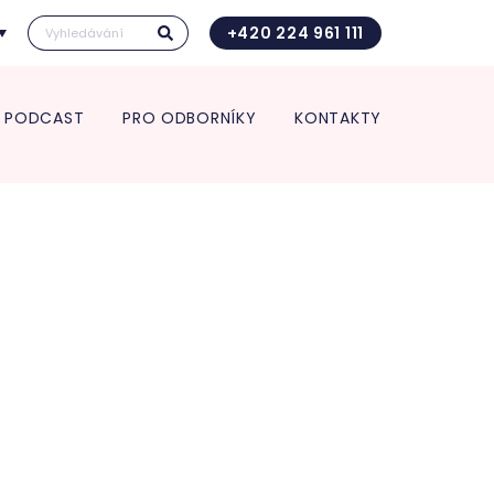
+420 224 961 111
PODCAST
PRO ODBORNÍKY
KONTAKTY
Kontakt pro transport in utero
Vedení kliniky
ace pro spolupracující
Vědecká a výzkumná činnost
Kontakt pro transport in utero
 a zdravotnická zařízení
Věda a výzkum
O nás
rt in utero
Věda v číslech
Jednotlivá oddělení kliniky
Výroční zpráva
ologie
Studie
Porodnice
Klinika v číslech
logická a interní
Gynekologie
Vzdělávání pro odborníky
ance
Neonatologie
POSTGRADUÁLNÍ APOLINÁŘSKÉ
nekologie
KURZY 2026
m pro diagnostiku a
5. Apolinářská konference
endometriózy
inologická ambulance