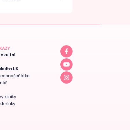
DKAZY
akultní
akulta UK
 nedonošeňátka
inář
y kliniky
odmínky