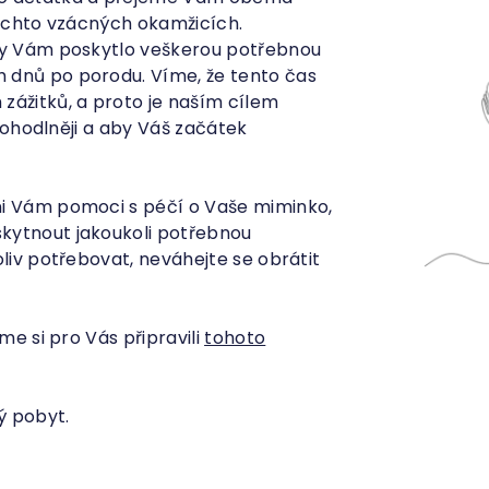
těchto vzácných okamžicích.
aby Vám poskytlo veškerou potřebnou
 dnů po porodu. Víme, že tento čas
zážitků, a proto je naším cílem
jpohodlněji a aby Váš začátek
ni Vám pomoci s péčí o Vaše miminko,
kytnout jakoukoli potřebnou
oliv potřebovat, neváhejte se obrátit
me si pro Vás připravili
tohoto
ý pobyt.