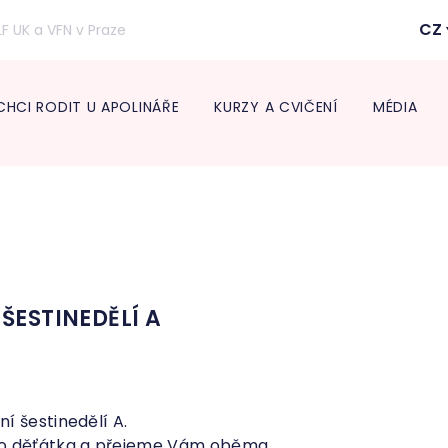
CZ
LF UK a VFN v Praze
CHCI RODIT U APOLINÁŘE
KURZY A CVIČENÍ
MÉDIA
Inform
lékaře
Transpo
Neonat
Diabeto
ambul
Onkogy
ŠESTINEDĚLÍ A
Centru
léčbu 
Endokr
í šestinedělí A.
ho děťátka a přejeme Vám oběma