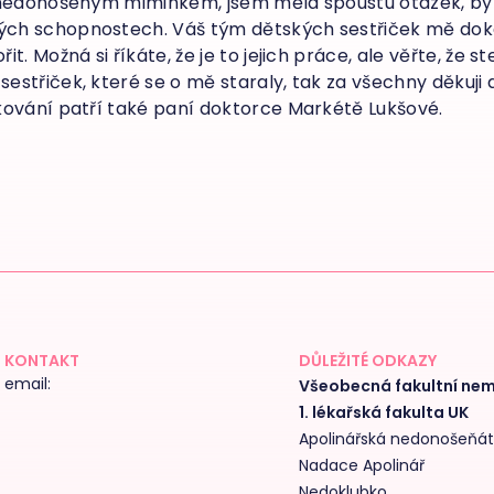
 nedonošeným miminkem, jsem měla spoustu otázek, byla
h schopnostech. Váš tým dětských sestřiček mě dokázal
. Možná si říkáte, že je to jejich práce, ale věřte, že ste
střiček, které se o mě staraly, tak za všechny děkuji 
kování patří také paní doktorce Markétě Lukšové.
KONTAKT
DŮLEŽITÉ ODKAZY
email:
Všeobecná fakultní ne
1. lékařská fakulta UK
Apolinářská nedonošeňá
Nadace Apolinář
Nedoklubko