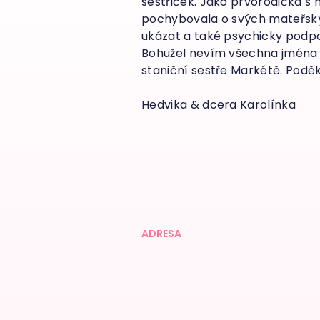
sestřiček. Jako prvorodička s
pochybovala o svých mateřskýc
ukázat a také psychicky podpořit
Bohužel nevím všechna jména se
staniční sestře Markétě. Podě
Hedvika & dcera Karolínka
ADRESA