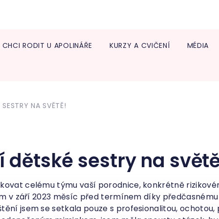
CHCI RODIT U APOLINÁŘE
KURZY A CVIČENÍ
MÉDIA
Info
lékař
Trans
 SESTRY NA SVĚTĚ!
Neon
Diabe
ambu
Onko
í dětské sestry na světě
Centr
léčb
Endo
ěkovat celému týmu vaší porodnice, konkrétně rizikov
jsem v září 2023 měsíc před termínem díky předčasném
ění jsem se setkala pouze s profesionalitou, ochotou, 