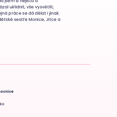
 jsem si nejistá a
 uklidnit, vše vysvětlit,
jná práce se dá dělat i jinak.
dětské sestře Monice, Jitce a
mocnice
tka