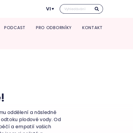
VI
PODCAST
PRO ODBORNÍKY
KONTAKT
Kontakt pro transport in utero
Vedení kliniky
rmace pro spolupracující
Vědecká a výzkumná činnost
Kontakt pro transport in utero
e a zdravotnická zařízení
Věda a výzkum
O nás
port in utero
Věda v číslech
Jednotlivá oddělení kliniky
Výroční zpráva
atologie
Studie
Porodnice
Klinika v číslech
tologická a interní
Gynekologie
Vzdělávání pro odborníky
lance
Neonatologie
POSTGRADUÁLNÍ APOLINÁŘSKÉ
gynekologie
KURZY 2026
!
um pro diagnostiku a
5. Apolinářská konference
u endometriózy
krinologická ambulance
ému oddělení a následně
u odtoku plodové vody. Od
péčí a empatií vašich