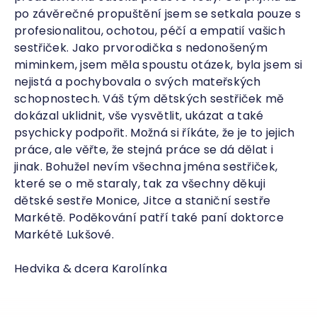
po závěrečné propuštění jsem se setkala pouze s
profesionalitou, ochotou, péčí a empatií vašich
sestřiček. Jako prvorodička s nedonošeným
miminkem, jsem měla spoustu otázek, byla jsem si
nejistá a pochybovala o svých mateřských
schopnostech. Váš tým dětských sestřiček mě
dokázal uklidnit, vše vysvětlit, ukázat a také
psychicky podpořit. Možná si říkáte, že je to jejich
práce, ale věřte, že stejná práce se dá dělat i
jinak. Bohužel nevím všechna jména sestřiček,
které se o mě staraly, tak za všechny děkuji
dětské sestře Monice, Jitce a staniční sestře
Markétě. Poděkování patří také paní doktorce
Markétě Lukšové.
Hedvika & dcera Karolínka