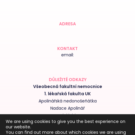
ADRESA
KONTAKT
email:
DŮLEŽITÉ ODKAZY
Všeobecná fakultní nemocnice
1. lékařská fakulta UK
Apolinářská nedonošeňátka
Nadace Apolinář
Nedoklubko
We are using cookies to give you the best experience on
Výroční zprávy kliniky
our website.
Obchodní podmínky
You can find out more about which cookies we are using