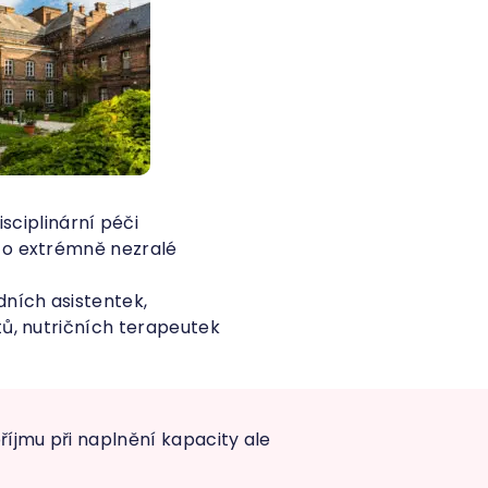
ciplinární péči
i o extrémně nezralé
ních asistentek,
tů, nutričních terapeutek
příjmu při naplnění kapacity ale