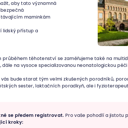
ažit, aby tato významná
, bezpečná
stávajícím maminkám
 lidský přístup a
průběhem těhotenství se zaměřujeme také na multidis
y, dále na vysoce specializovanou neonatologickou péč
 vás bude starat tým velmi zkušených porodníků, porod
tských sester, laktačních poradkyň, ale i fyzioterapeu
tné se předem registrovat.
Pro vaše pohodlí a jistotu 
ící kroky: