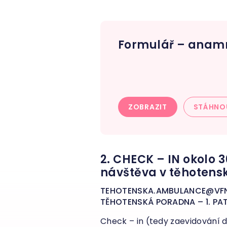
Formulář – anam
ZOBRAZIT
STÁHNO
2. CHECK – IN okolo 3
návštěva v těhotens
TEHOTENSKA.AMBULANCE@VF
TĚHOTENSKÁ PORADNA – 1. P
Check – in (tedy zaevidování d