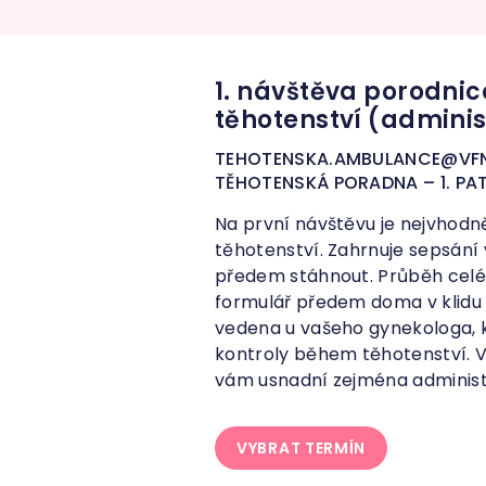
1. návštěva porodnic
těhotenství (adminis
TEHOTENSKA.AMBULANCE@VF
TĚHOTENSKÁ PORADNA – 1. P
Na první návštěvu je nejvhodně
těhotenství. Zahrnuje sepsání
předem stáhnout. Průběh celé 
formulář předem doma v klidu p
vedena u vašeho gynekologa, 
kontroly během těhotenství. V
vám usnadní zejména administr
VYBRAT TERMÍN