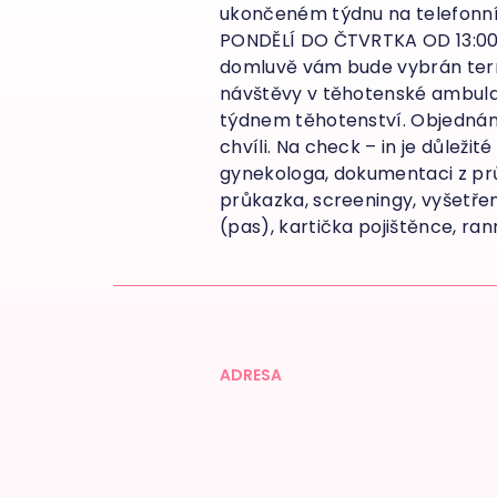
ukončeném týdnu na telefonní
PONDĚLÍ DO ČTVRTKA OD 13:00 –
domluvě vám bude vybrán term
návštěvy v těhotenské ambulan
týdnem těhotenství. Objednání
chvíli. Na check – in je důležit
gynekologa, dokumentaci z pr
průkazka, screeningy, vyšetře
(pas), kartička pojištěnce, ran
ADRESA