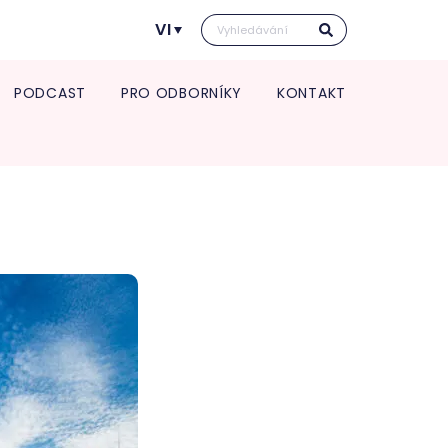
VI
PODCAST
PRO ODBORNÍKY
KONTAKT
Kontakt pro transport in utero
Vedení kliniky
rmace pro spolupracující
Vědecká a výzkumná činnost
Kontakt pro transport in utero
e a zdravotnická zařízení
Věda a výzkum
O nás
port in utero
Věda v číslech
Jednotlivá oddělení kliniky
Výroční zpráva
atologie
Studie
Porodnice
Klinika v číslech
tologická a interní
Gynekologie
Vzdělávání pro odborníky
lance
Neonatologie
POSTGRADUÁLNÍ APOLINÁŘSKÉ
gynekologie
KURZY 2026
um pro diagnostiku a
5. Apolinářská konference
u endometriózy
krinologická ambulance