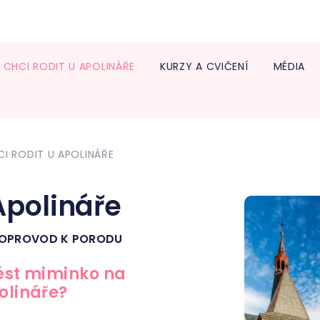
CHCI RODIT U APOLINÁŘE
KURZY A CVIČENÍ
MÉDIA
Info
lékař
Trans
CI RODIT U APOLINÁŘE
Neon
Diabe
ambu
Apolináře
Onko
Centr
 DOPROVOD K PORODU
léčb
Endo
vést miminko na
olináře?