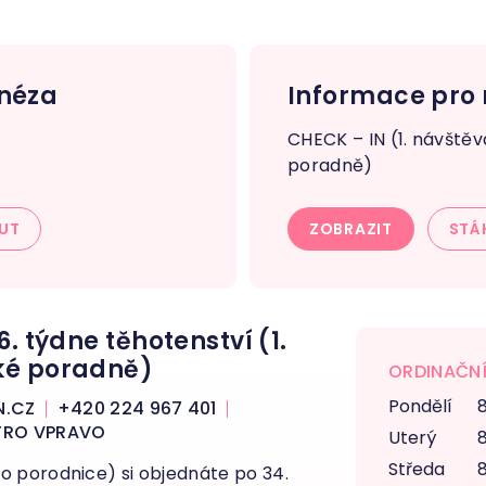
néza
Informace pro 
CHECK – IN (1. návště
poradně)
UT
ZOBRAZIT
STÁ
6. týdne těhotenství (1.
ké poradně)
ORDINAČNÍ
Pondělí
8
N.CZ
+420 224 967 401
ATRO VPRAVO
Uterý
8
Středa
8
o porodnice) si objednáte po 34.