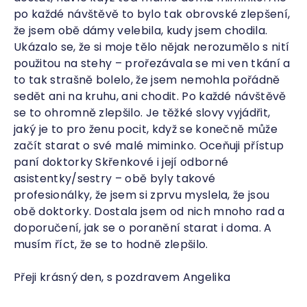
po každé návštěvě to bylo tak obrovské zlepšení,
že jsem obě dámy velebila, kudy jsem chodila.
Ukázalo se, že si moje tělo nějak nerozumělo s nití
použitou na stehy – prořezávala se mi ven tkání a
to tak strašně bolelo, že jsem nemohla pořádně
sedět ani na kruhu, ani chodit. Po každé návštěvě
se to ohromně zlepšilo. Je těžké slovy vyjádřit,
jaký je to pro ženu pocit, když se konečně může
začít starat o své malé miminko. Oceňuji přístup
paní doktorky Skřenkové i její odborné
asistentky/sestry – obě byly takové
profesionálky, že jsem si zprvu myslela, že jsou
obě doktorky. Dostala jsem od nich mnoho rad a
doporučení, jak se o poranění starat i doma. A
musím říct, že se to hodně zlepšilo.
Přeji krásný den, s pozdravem
Angelika