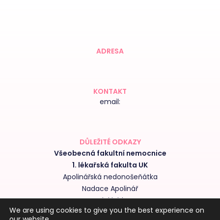
ADRESA
KONTAKT
email:
DŮLEŽITÉ ODKAZY
Všeobecná fakultní nemocnice
1. lékařská fakulta UK
Apolinářská nedonošeňátka
Nadace Apolinář
Nedoklubko
We are using cookies to give you the best experience on
Výroční zprávy kliniky
our website.