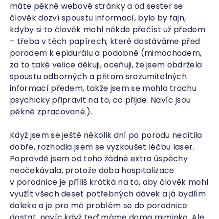
máte pěkné webové stránky a od sester se
člověk dozví spoustu informací, bylo by fajn,
kdyby si to člověk mohl někde přečíst už předem
– třeba v těch papírech, které dostáváme před
porodem k epidurálu a podobně (mimochodem,
za to také velice děkuji, oceňuji, že jsem obdržela
spoustu odborných a přitom srozumitelných
informací předem, takže jsem se mohla trochu
psychicky připravit na to, co přijde. Navíc jsou
pěkně zpracované.).
Když jsem se ještě několik dní po porodu necítila
dobře, rozhodla jsem se vyzkoušet léčbu laser.
Popravdě jsem od toho žádné extra úspěchy
neočekávala, protože doba hospitalizace
v porodnice je příliš krátká na to, aby člověk mohl
využít všech deset potřebných dávek a já bydlím
daleko a je pro mě problém se do porodnice
dostat, navíc když teď máme doma miminko. Ale