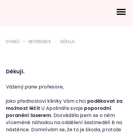
DOMŮ
REFERENCE
DĚKUJI.
Děkuji.
Vážený pane profesore,
jako přednostovi kliniky Vám chci
poděkovat za
možnost léčit
U Apolináře svoje
poporodní
poranění laserem
. Dozvěděla jsem se o něm
víceméně náhodou na oddělení šestinedělí B na
nástěnce. Domnívám se, že to je škoda, protože