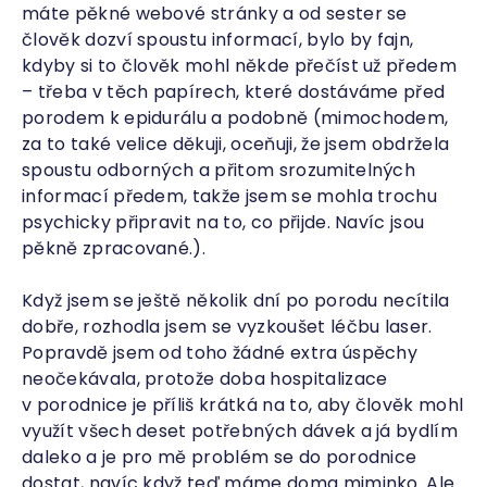
máte pěkné webové stránky a od sester se
člověk dozví spoustu informací, bylo by fajn,
kdyby si to člověk mohl někde přečíst už předem
– třeba v těch papírech, které dostáváme před
porodem k epidurálu a podobně (mimochodem,
za to také velice děkuji, oceňuji, že jsem obdržela
spoustu odborných a přitom srozumitelných
informací předem, takže jsem se mohla trochu
psychicky připravit na to, co přijde. Navíc jsou
pěkně zpracované.).
Když jsem se ještě několik dní po porodu necítila
dobře, rozhodla jsem se vyzkoušet léčbu laser.
Popravdě jsem od toho žádné extra úspěchy
neočekávala, protože doba hospitalizace
v porodnice je příliš krátká na to, aby člověk mohl
využít všech deset potřebných dávek a já bydlím
daleko a je pro mě problém se do porodnice
dostat, navíc když teď máme doma miminko. Ale