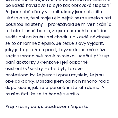
po každé návštěvě to bylo tak obrovské zlepšení,
že jsem obě dámy velebila, kudy jsem chodila.
Ukázalo se, že si moje tělo nějak nerozumělo s nití
použitou na stehy – prořezávala se mi ven tkání a
to tak strašně bolelo, že jsem nemohla pořádně
sedět ani na kruhu, ani chodit. Po každé návštěvě
se to ohromně zlepšilo. Je těžké slovy vyjádřit,
jaký je to pro ženu pocit, když se konečně může
začít starat o své malé miminko. Oceňuji přístup
paní doktorky Skřenkové i její odborné
asistentky/sestry – obě byly takové
profesionálky, že jsem si zprvu myslela, že jsou
obě doktorky. Dostala jsem od nich mnoho rad a
doporučení, jak se o poranění starat i doma. A
musím říct, že se to hodně zlepšilo.
Přeji krásný den, s pozdravem
Angelika