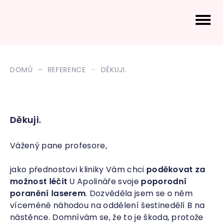
DOMŮ
REFERENCE
DĚKUJI.
Děkuji.
Vážený pane profesore,
jako přednostovi kliniky Vám chci
poděkovat za
možnost léčit
U Apolináře svoje
poporodní
poranění laserem
. Dozvěděla jsem se o něm
víceméně náhodou na oddělení šestinedělí B na
nástěnce. Domnívám se, že to je škoda, protože