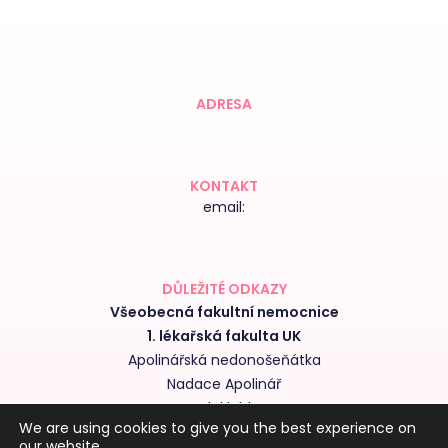
ADRESA
KONTAKT
email:
DŮLEŽITÉ ODKAZY
Všeobecná fakultní nemocnice
1. lékařská fakulta UK
Apolinářská nedonošeňátka
Nadace Apolinář
Nedoklubko
We are using cookies to give you the best experience on
Výroční zprávy kliniky
our website.