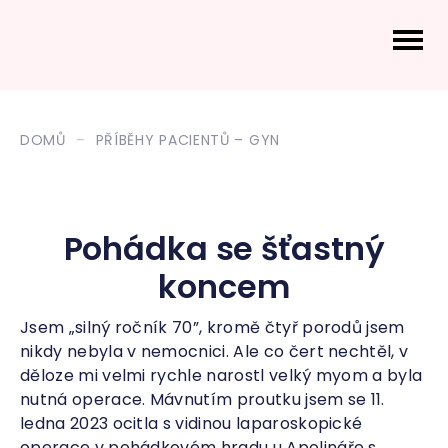
DOMŮ
PŘÍBĚHY PACIENTŮ – GYN
Pohádka se šťastný
koncem
Jsem „silný ročník 70”, kromě čtyř porodů jsem
nikdy nebyla v nemocnici. Ale co čert nechtěl, v
děloze mi velmi rychle narostl velký myom a byla
nutná operace. Mávnutím proutku jsem se 11.
ledna 2023 ocitla s vidinou laparoskopické
operace v pohádkovém hradu u Apolináře s