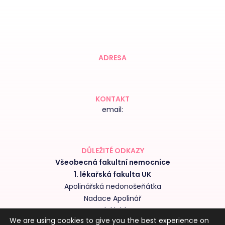
ADRESA
KONTAKT
email:
DŮLEŽITÉ ODKAZY
Všeobecná fakultní nemocnice
1. lékařská fakulta UK
Apolinářská nedonošeňátka
Nadace Apolinář
Nedoklubko
We are using cookies to give you the best experience on
Výroční zprávy kliniky