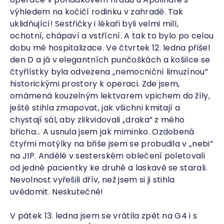
výhledem na kočičí rodinku v zahradě. Tak
uklidňující! Sestřičky i lékaři byli velmi milí,
ochotní, chápaví a vstřícní. A tak to bylo po celou
dobu mé hospitalizace. Ve čtvrtek 12. ledna přišel
den D a já v elegantních punčoškách a košilce se
čtyřlístky byla odvezena „nemocniční limuzínou”
historickými prostory k operaci. Zde jsem,
omámená kouzelným lektvarem vpichem do žíly,
ještě stihla zmapovat, jak všichni kmitají a
chystají sál, aby zlikvidovali „draka” z mého
břicha… A usnula jsem jak miminko. Ozdobená
čtyřmi motýlky na břiše jsem se probudila v „nebi”
na JIP. Andělé v sesterském oblečení poletovali
od jedné pacientky ke druhé a laskavě se starali.
Nevolnost vyřešili dřív, než jsem si ji stihla
uvědomit. Neskutečné!
V pátek 13. ledna jsem se vrátila zpět na G4 i s