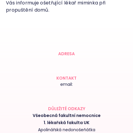
Vás informuje ošetřující lékař miminka při
propuštění domů.
ADRESA
KONTAKT
email:
DŮLEŽITÉ ODKAZY
Všeobecná fakultní nemocnice
1. lékařská fakulta UK
Apolinářská nedonošeňátka