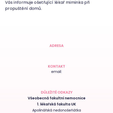
Vás informuje ošetřující lékař miminka při
propuštění domů.
ADRESA
KONTAKT
email:
DŮLEŽITÉ ODKAZY
Všeobecná fakultní nemocnice
1. lékařská fakulta UK
Apolinářská nedonošeňátka