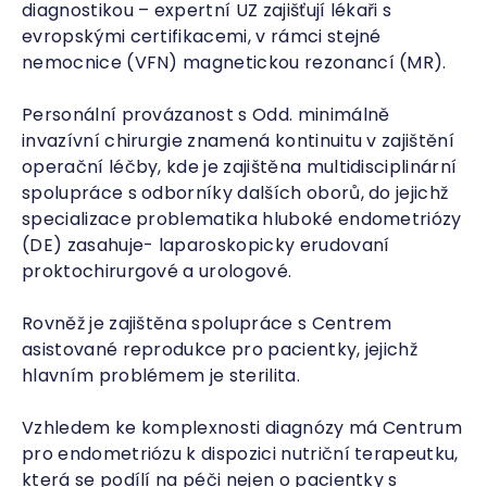
diagnostikou – expertní UZ zajišťují lékaři s
evropskými certifikacemi, v rámci stejné
nemocnice (VFN) magnetickou rezonancí (MR).
Personální provázanost s Odd. minimálně
invazívní chirurgie znamená kontinuitu v zajištění
operační léčby, kde je zajištěna multidisciplinární
spolupráce s odborníky dalších oborů, do jejichž
specializace problematika hluboké endometriózy
(DE) zasahuje- laparoskopicky erudovaní
proktochirurgové a urologové.
Rovněž je zajištěna spolupráce s Centrem
asistované reprodukce pro pacientky, jejichž
hlavním problémem je sterilita.
Vzhledem ke komplexnosti diagnózy má Centrum
pro endometriózu k dispozici nutriční terapeutku,
která se podílí na péči nejen o pacientky s