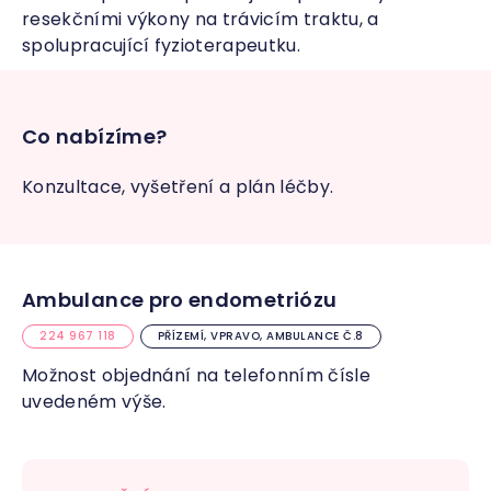
resekčními výkony na trávicím traktu, a
spolupracující fyzioterapeutku.
Co nabízíme?
Konzultace, vyšetření a plán léčby.
Ambulance pro endometriózu
224 967 118
PŘÍZEMÍ, VPRAVO, AMBULANCE Č.8
Možnost objednání na telefonním čísle
uvedeném výše.