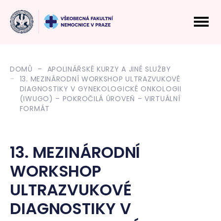
DOMŮ
APOLINÁŘSKÉ KURZY A JINÉ SLUŽBY
13. MEZINÁRODNÍ WORKSHOP ULTRAZVUKOVÉ
DIAGNOSTIKY V GYNEKOLOGICKÉ ONKOLOGII
(IWUGO) – POKROČILÁ ÚROVEŇ – VIRTUÁLNÍ
FORMÁT
13. MEZINÁRODNÍ
WORKSHOP
ULTRAZVUKOVÉ
DIAGNOSTIKY V