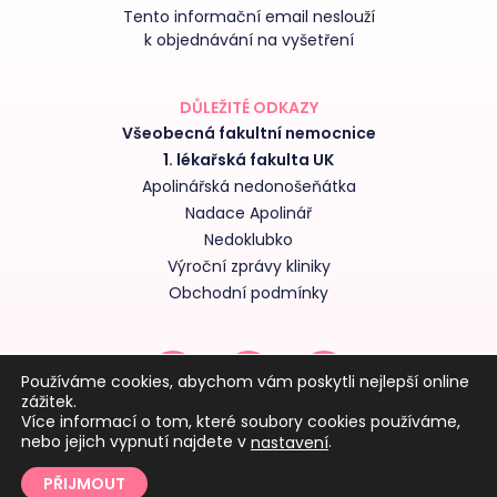
Tento informační email neslouží
k objednávání na vyšetření
DŮLEŽITÉ ODKAZY
Všeobecná fakultní nemocnice
1. lékařská fakulta UK
Apolinářská nedonošeňátka
Nadace Apolinář
Nedoklubko
Výroční zprávy kliniky
Obchodní podmínky
Používáme cookies, abychom vám poskytli nejlepší online
zážitek.
Více informací o tom, které soubory cookies používáme,
nebo jejich vypnutí najdete v
.
nastavení
PŘIJMOUT