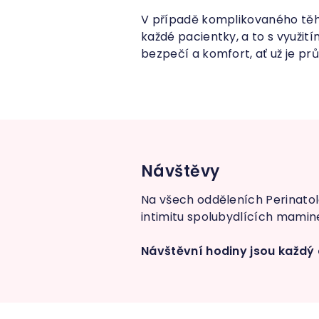
V případě komplikovaného těho
každé pacientky, a to s využi
bezpečí a komfort, ať už je pr
Návštěvy
Na všech odděleních Perinatolo
intimitu spolubydlících mamin
Návštěvní hodiny jsou každý 