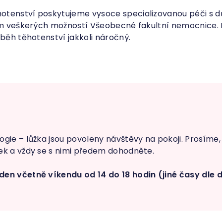
tenství poskytujeme vysoce specializovanou péči s dů
tím veškerých možností Všeobecné fakultní nemocnice. N
ůběh těhotenství jakkoli náročný.
gie – lůžka jsou povoleny návštěvy na pokoji. Prosíme
ek a vždy se s nimi předem dohodněte.
den včetně víkendu od 14 do 18 hodin (jiné časy dle