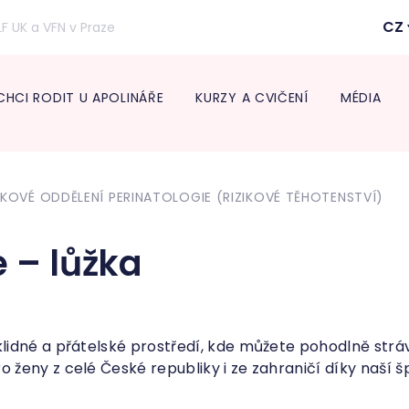
CZ
LF UK a VFN v Praze
CHCI RODIT U APOLINÁŘE
KURZY A CVIČENÍ
MÉDIA
Inform
lékaře
ŽKOVÉ ODDĚLENÍ PERINATOLOGIE (RIZIKOVÉ TĚHOTENSTVÍ)
Transpo
Neonat
Diabeto
e – lůžka
ambul
Onkogy
Centru
léčbu 
Endokr
idné a přátelské prostředí, kde můžete pohodlně strá
ženy z celé České republiky i ze zahraničí díky naší š