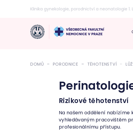
Klinika gynekologie, porodnictví a neonatologie 1. 
DOMŮ
PORODNICE
TĚHOTENSTVÍ
LŮ
Perinatologi
Rizikové těhotenství
Na našem oddělení nabízíme kl
vyhledávaným pracovištěm pro 
profesionálnímu přístupu.