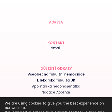
ADRESA
KONTAKT
email:
DŮLEŽITÉ ODKAZY
Všeobecná fakultní nemocnice
1. lékařská fakulta UK
Apolinářská nedonošeňátka
Nadace Apolinář
Nedoklubko
We are using cookies to give you the best experience on
Výroční zprávy kliniky
our website.
Obchodní podmínky