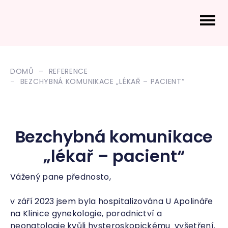
DOMŮ
REFERENCE
BEZCHYBNÁ KOMUNIKACE „LÉKAŘ – PACIENT“
Bezchybná komunikace
„lékař – pacient“
Vážený pane přednosto,
v září 2023 jsem byla hospitalizována U Apolináře
na Klinice gynekologie, porodnictví a
neonatologie kvůli hysteroskopickému vyšetření.