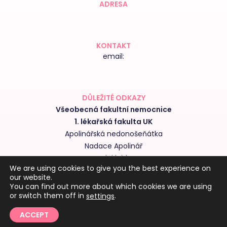
ADRESA
KONTAKT
email:
DŮLEŽITÉ ODKAZY
Všeobecná fakultní nemocnice
1. lékařská fakulta UK
Apolinářská nedonošeňátka
Nadace Apolinář
Nedoklubko
We are using cookies to give you the best experience on
Výroční zprávy kliniky
our website.
Obchodní podmínky
You can find out more about which cookies we are using
or switch them off in
.
settings
ACCEPT