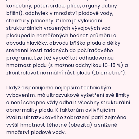
končetiny, páteř, srdce, plíce, orgány dutiny
břišní), odchylek v množství plodové vody,
struktury placenty. Cílem je vyloučení
strukturálních vrozených vývojových vad
plodupodle naměřených hodnot průměru a
obvodu hlavičky, obvodu bříška plodu a délky
stehenní kosti zadaných do počítačového
programu. Lze též vypočítat odhadovanou
hmotnost plodu (s možnou odchylkou 10–15 %) a
zkontrolovat normální růst plodu („biometrie“).
I když disponujeme nejlepším technickým
vybavením, má ultrazvukové vyšetření své limity
a není schopno vždy odhalit všechny strukturální
abnormality plodu. K faktorům ovlivňujícím
kvalitu ultrazvukového zobrazení patří zejména
vyšší hmotnost těhotné (obezita) a snížené
množství plodové vody.