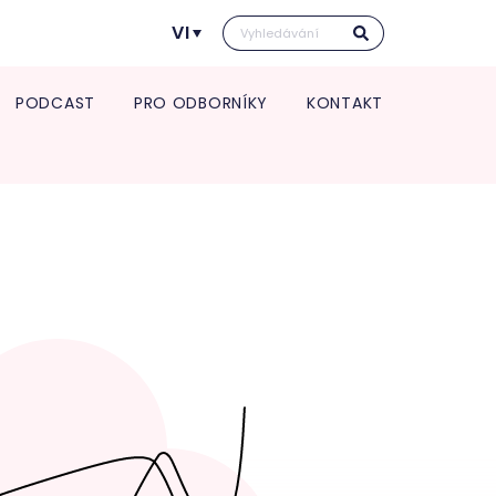
VI
PODCAST
PRO ODBORNÍKY
KONTAKT
Kontakt pro transport in utero
Vedení kliniky
rmace pro spolupracující
Vědecká a výzkumná činnost
Kontakt pro transport in utero
e a zdravotnická zařízení
Věda a výzkum
O nás
port in utero
Věda v číslech
Jednotlivá oddělení kliniky
Výroční zpráva
atologie
Studie
Porodnice
Klinika v číslech
tologická a interní
Gynekologie
Vzdělávání pro odborníky
lance
Neonatologie
POSTGRADUÁLNÍ APOLINÁŘSKÉ
gynekologie
KURZY 2026
um pro diagnostiku a
5. Apolinářská konference
u endometriózy
krinologická ambulance