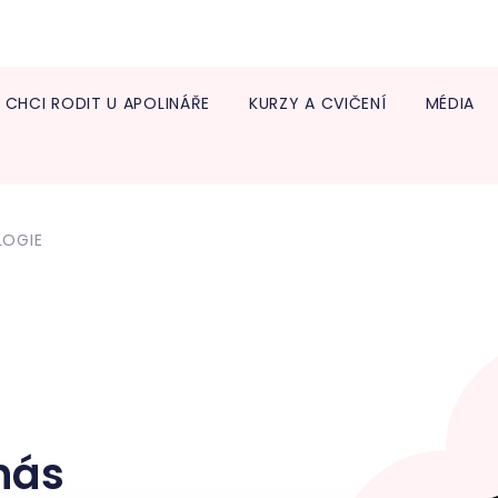
CHCI RODIT U APOLINÁŘE
KURZY A CVIČENÍ
MÉDIA
Info
lékař
Trans
LOGIE
Neon
Diabe
ambu
Onko
Centr
léčb
Endo
nás