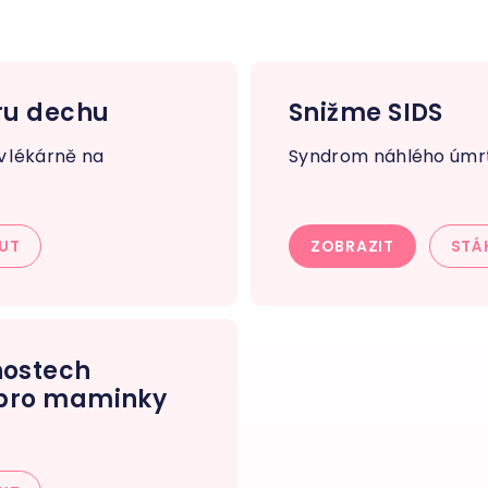
ru dechu
Snižme SIDS
v lékárně na
Syndrom náhlého úmrt
UT
ZOBRAZIT
STÁ
nostech
 pro maminky