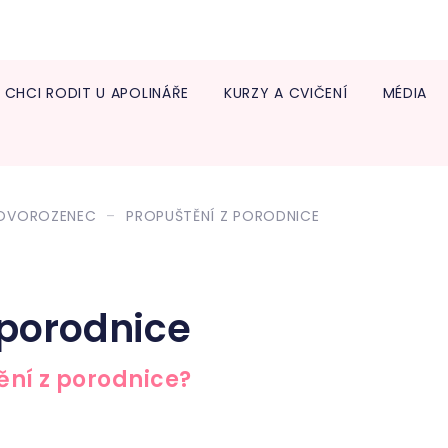
CHCI RODIT U APOLINÁŘE
KURZY A CVIČENÍ
MÉDIA
Info
lékař
Trans
NOVOROZENEC
PROPUŠTĚNÍ Z PORODNICE
Neon
Diabe
ambu
Onko
 porodnice
Centr
léčb
Endo
ění z porodnice?