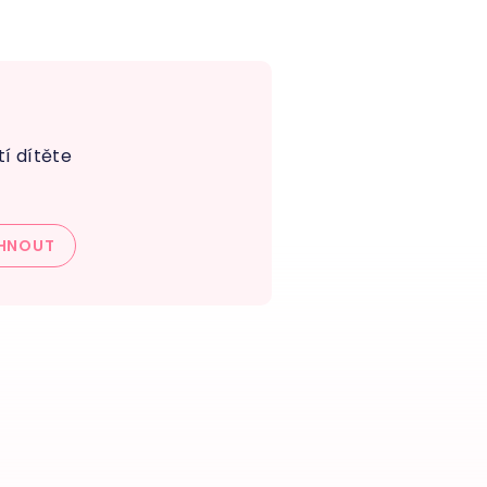
í dítěte
HNOUT