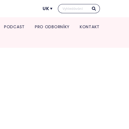
UK
PODCAST
PRO ODBORNÍKY
KONTAKT
Kontakt pro transport in utero
Vedení kliniky
rmace pro spolupracující
Vědecká a výzkumná činnost
Kontakt pro transport in utero
e a zdravotnická zařízení
Věda a výzkum
O nás
port in utero
Věda v číslech
Jednotlivá oddělení kliniky
Výroční zpráva
atologie
Studie
Porodnice
Klinika v číslech
tologická a interní
Gynekologie
Vzdělávání pro odborníky
lance
Neonatologie
POSTGRADUÁLNÍ APOLINÁŘSKÉ
gynekologie
KURZY 2026
um pro diagnostiku a
5. Apolinářská konference
u endometriózy
krinologická ambulance