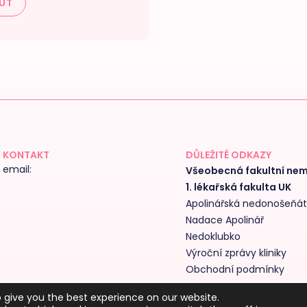
UT
KONTAKT
DŮLEŽITÉ ODKAZY
email:
Všeobecná fakultní ne
1. lékařská fakulta UK
Apolinářská nedonošeňá
Nadace Apolinář
Nedoklubko
Výroční zprávy kliniky
Obchodní podmínky
 give you the best experience on our website.