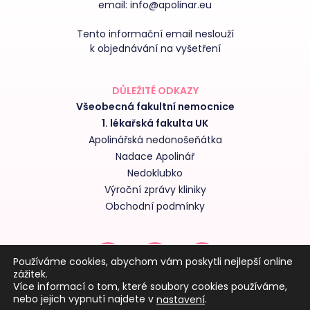
email:
info@apolinar.eu
Tento informační email neslouží
k objednávání na vyšetření
DŮLEŽITÉ ODKAZY
Všeobecná fakultní nemocnice
1. lékařská fakulta UK
Apolinářská nedonošeňátka
Nadace Apolinář
Nedoklubko
Výroční zprávy kliniky
Obchodní podmínky
Používáme cookies, abychom vám poskytli nejlepší online
zážitek.
Více informací o tom, které soubory cookies používáme,
nebo jejich vypnutí najdete v
.
nastavení