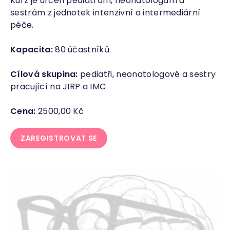
Kurz je určen pediatrům, neonatologům a
sestrám z jednotek intenzivní a intermediární
péče.
Kapacita:
80 účastníků
Cílová skupina:
pediatři, neonatologové a sestry
pracující na JIRP a IMC
Cena:
2500,00 Kč
ZAREGISTROVAT SE