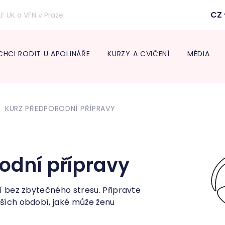
CZ
LF UK a VFN v Praze
CHCI RODIT U APOLINÁŘE
KURZY A CVIČENÍ
MÉDIA
Inform
lékaře
KURZ PŘEDPORODNÍ PŘÍPRAVY
Transpo
Neonat
Diabeto
ambul
Onkogy
odní přípravy
Centru
léčbu 
Endokr
ví bez zbytečného stresu. Připravte
jších období, jaké může ženu