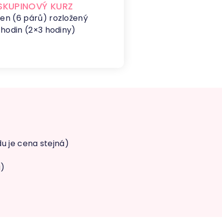
SKUPINOVÝ KURZ
en (6 párů) rozložený
 hodin (2×3 hodiny)
u je cena stejná)
á)