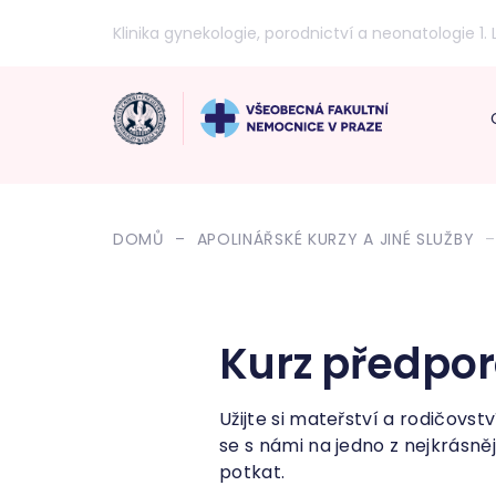
Klinika gynekologie, porodnictví a neonatologie 1. 
DOMŮ
APOLINÁŘSKÉ KURZY A JINÉ SLUŽBY
Kurz předpor
Užijte si mateřství a rodičovst
se s námi na jedno z nejkrásně
potkat.