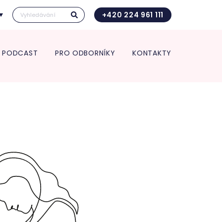
+420 224 961 111
PODCAST
PRO ODBORNÍKY
KONTAKTY
Kontakt pro transport in utero
Vedení kliniky
ace pro spolupracující
Vědecká a výzkumná činnost
Kontakt pro transport in utero
 a zdravotnická zařízení
Věda a výzkum
O nás
rt in utero
Věda v číslech
Jednotlivá oddělení kliniky
Výroční zpráva
ologie
Studie
Porodnice
Klinika v číslech
logická a interní
Gynekologie
Vzdělávání pro odborníky
ance
Neonatologie
POSTGRADUÁLNÍ APOLINÁŘSKÉ
nekologie
KURZY 2026
m pro diagnostiku a
5. Apolinářská konference
endometriózy
inologická ambulance