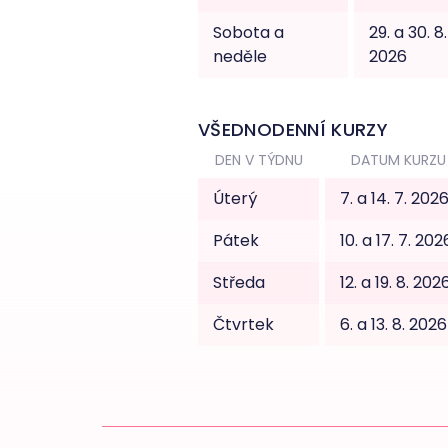
Sobota a
29. a 30. 8.
neděle
2026
VŠEDNODENNÍ KURZY
DEN V TÝDNU
DATUM KURZU
Úterý
7. a 14. 7. 202
Pátek
10. a 17. 7. 202
Středa
12. a 19. 8. 202
Čtvrtek
6. a 13. 8. 2026