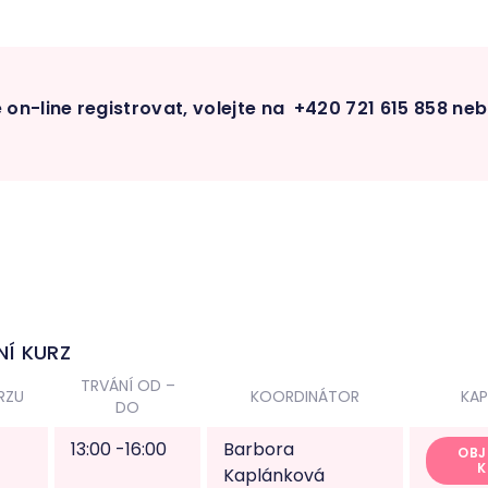
on-line registrovat, volejte na +420 721 615 858 neb
Í KURZ
TRVÁNÍ OD –
RZU
KOORDINÁTOR
KAP
DO
13:00 -16:00
Barbora
OBJ
K
Kaplánková