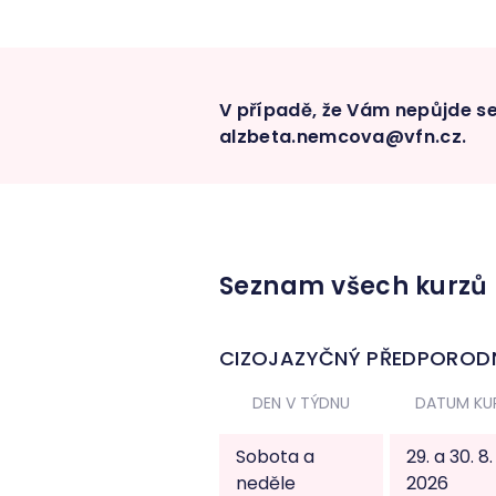
V případě, že Vám nepůjde se 
alzbeta.nemcova@vfn.cz
.
Seznam všech kurzů
CIZOJAZYČNÝ PŘEDPORODN
DEN V TÝDNU
DATUM KU
Sobota a
29. a 30. 8.
neděle
2026