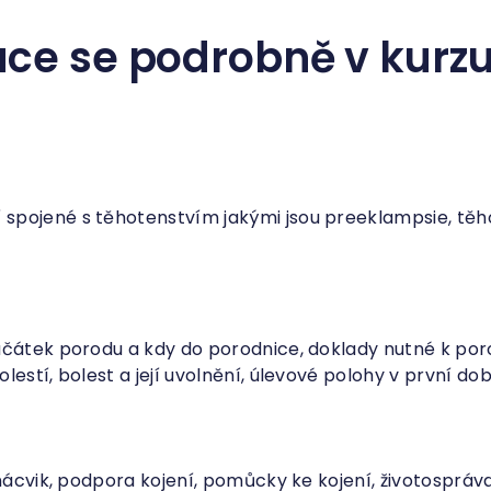
ce se podrobně v kurzu
spojené s těhotenstvím jakými jsou preeklampsie, tě
ačátek porodu a kdy do porodnice, doklady nutné k po
lestí, bolest a její uvolnění, úlevové polohy v první do
 nácvik, podpora kojení, pomůcky ke kojení, životospráva