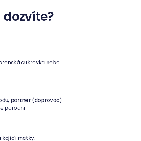
 dozvíte?
hotenská cukrovka nebo
rodu, partner (doprovod)
bě porodní
 kojící matky.