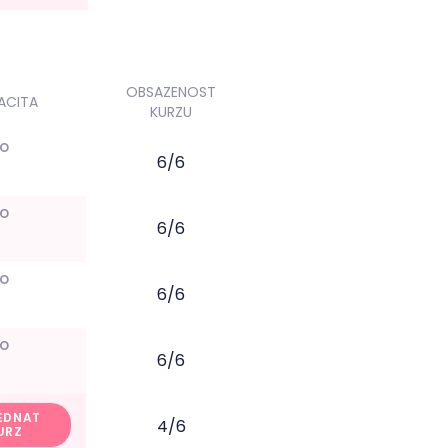
OBSAZENOST
ACITA
KURZU
NO
6/6
NO
6/6
NO
6/6
NO
6/6
EDNAT
4/6
URZ