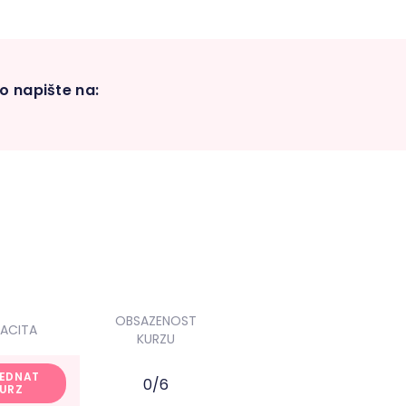
o napište na:
OBSAZENOST
ACITA
KURZU
EDNAT
0/6
URZ