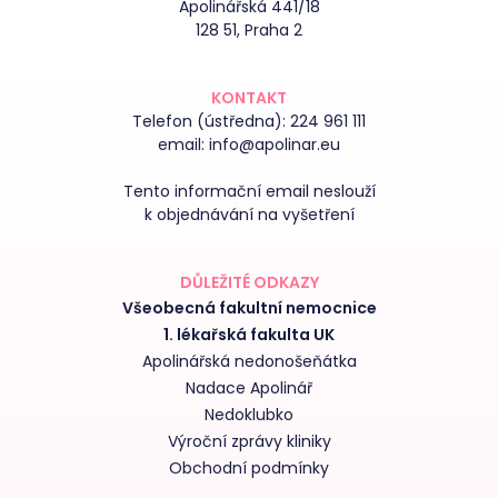
Apolinářská 441/18
128 51, Praha 2
KONTAKT
Telefon (ústředna):
224 961 111
email:
info@apolinar.eu
Tento informační email neslouží
k objednávání na vyšetření
DŮLEŽITÉ ODKAZY
Všeobecná fakultní nemocnice
1. lékařská fakulta UK
Apolinářská nedonošeňátka
Nadace Apolinář
Nedoklubko
Výroční zprávy kliniky
Obchodní podmínky