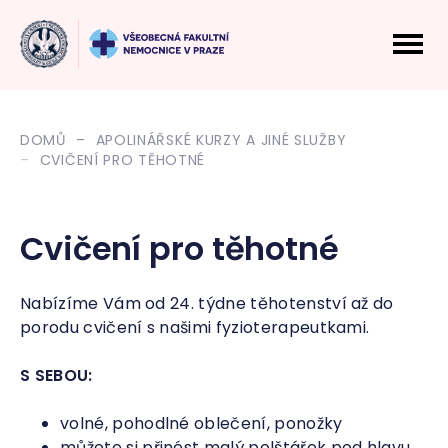
DOMŮ
APOLINÁŘSKÉ KURZY A JINÉ SLUŽBY
CVIČENÍ PRO TĚHOTNÉ
Cvičení pro těhotné
Nabízíme Vám od 24. týdne těhotenství až do
porodu cvičení s našimi fyzioterapeutkami.
S SEBOU:
volné, pohodlné oblečení, ponožky
můžete si přinést malý polštářek pod hlavu