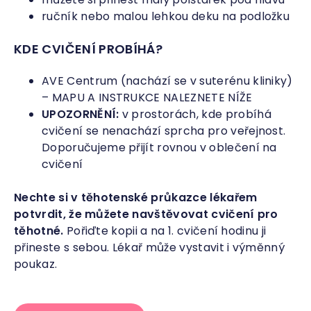
ručník nebo malou lehkou deku na podložku
KDE CVIČENÍ PROBÍHÁ?
AVE Centrum (nachází se v suterénu kliniky)
– MAPU A INSTRUKCE NALEZNETE NÍŽE
UPOZORNĚNÍ:
v prostorách, kde probíhá
cvičení se nenachází sprcha pro veřejnost.
Doporučujeme přijít rovnou v oblečení na
cvičení
Nechte si v těhotenské průkazce lékařem
potvrdit, že můžete navštěvovat cvičení pro
těhotné.
Pořiďte kopii a na 1. cvičení hodinu ji
přineste s sebou. Lékař může vystavit i výměnný
poukaz.