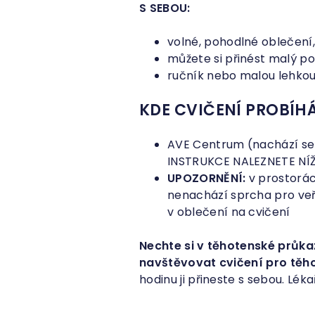
S SEBOU:
volné, pohodlné oblečení
můžete si přinést malý po
ručník nebo malou lehkou
KDE CVIČENÍ PROBÍH
AVE Centrum (nachází se 
INSTRUKCE NALEZNETE NÍ
UPOZORNĚNÍ:
v prostorác
nenachází sprcha pro veř
v oblečení na cvičení
Nechte si v těhotenské průka
navštěvovat cvičení pro těh
hodinu ji přineste s sebou. Lé