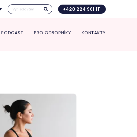
+420 224 961 111
PODCAST
PRO ODBORNÍKY
KONTAKTY
Kontakt pro transport in utero
Vedení kliniky
ace pro spolupracující
Vědecká a výzkumná činnost
Kontakt pro transport in utero
 a zdravotnická zařízení
Věda a výzkum
O nás
rt in utero
Věda v číslech
Jednotlivá oddělení kliniky
Výroční zpráva
ologie
Studie
Porodnice
Klinika v číslech
logická a interní
Gynekologie
Vzdělávání pro odborníky
ance
Neonatologie
POSTGRADUÁLNÍ APOLINÁŘSKÉ
nekologie
KURZY 2026
m pro diagnostiku a
5. Apolinářská konference
endometriózy
inologická ambulance