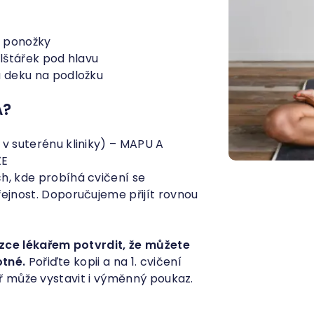
, ponožky
lštářek pod hlavu
 deku na podložku
Á?
v suterénu kliniky) – MAPU A
ŽE
h, kde probíhá cvičení se
ejnost. Doporučujeme přijít rovnou
zce lékařem potvrdit, že můžete
otné.
Pořiďte kopii a na 1. cvičení
kař může vystavit i výměnný poukaz.