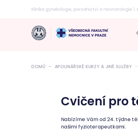
Klinika gynekologie, porodnictví a neonatologie 1. 
DOMŮ
APOLINÁŘSKÉ KURZY A JINÉ SLUŽBY
Cvičení pro 
Nabízíme Vám od 24. týdne těh
našimi fyzioterapeutkami.