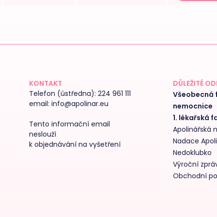
KONTAKT
DŮLEŽITÉ O
Telefon (ústředna):
224 961 111
Všeobecná f
email:
info@apolinar.eu
nemocnice
1. lékařská f
Tento informační email
Apolinářská
neslouží
Nadace Apol
k objednávání na vyšetření
Nedoklubko
Výroční zpráv
Obchodní p