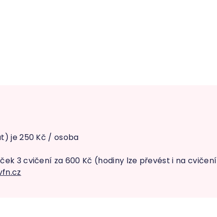
t) je 250 Kč / osoba
ek 3 cvičení za 600 Kč (hodiny lze převést i na cviče
fn.cz