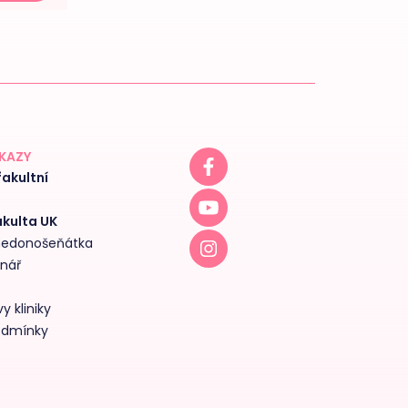
DKAZY
akultní
akulta UK
 nedonošeňátka
inář
y kliniky
odmínky