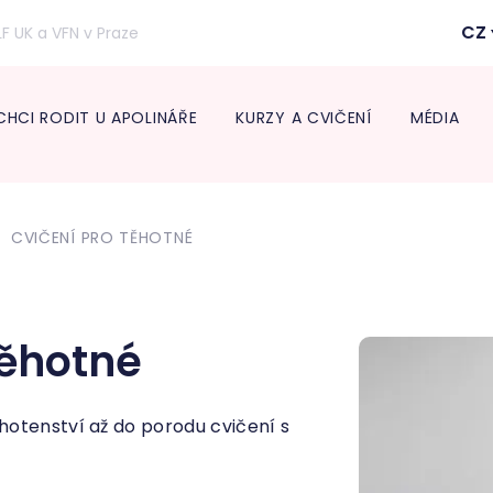
CZ
LF UK a VFN v Praze
CHCI RODIT U APOLINÁŘE
KURZY A CVIČENÍ
MÉDIA
Inform
lékaře
CVIČENÍ PRO TĚHOTNÉ
Transpo
Neonat
Diabeto
ambul
Onkogy
těhotné
Centru
léčbu 
Endokr
otenství až do porodu cvičení s