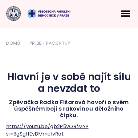
DOMŮ
PŘÍBĚH PACIENTKY
Hlavní je v sobě najít sílu
a nevzdat to
Zpěvačka Radka Fišarová hovoří o svém
úspěšném boji s rakovinou děložního
čípku.
https://youtu.be/gb2P5vORfMY?
si=3gSgHEyBMmo1vRat