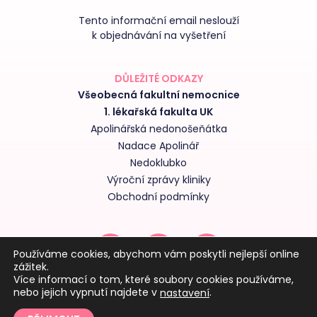
Tento informační email neslouží
k objednávání na vyšetření
DŮLEŽITÉ ODKAZY
Všeobecná fakultní nemocnice
1. lékařská fakulta UK
Apolinářská nedonošeňátka
Nadace Apolinář
Nedoklubko
Výroční zprávy kliniky
Obchodní podmínky
Používáme cookies, abychom vám poskytli nejlepší online
zážitek.
Více informací o tom, které soubory cookies používáme,
nebo jejich vypnutí najdete v
.
nastavení