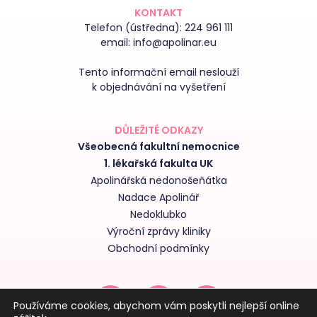
KONTAKT
Telefon (ústředna):
224 961 111
email:
info@apolinar.eu
Tento informační email neslouží
k objednávání na vyšetření
DŮLEŽITÉ ODKAZY
Všeobecná fakultní nemocnice
1. lékařská fakulta UK
Apolinářská nedonošeňátka
Nadace Apolinář
Nedoklubko
Výroční zprávy kliniky
Obchodní podmínky
Používáme cookies, abychom vám poskytli nejlepší online