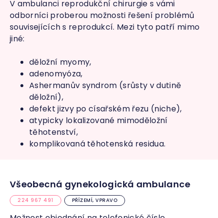
V ambulanci reprodukční chirurgie s vámi
odborníci proberou možnosti řešení problémů
souvisejících s reprodukcí. Mezi tyto patří mimo
jiné:
děložní myomy,
adenomyóza,
Ashermanův syndrom (srůsty v dutině
děložní),
defekt jizvy po císařském řezu (niche),
atypicky lokalizované mimoděložní
těhotenství,
komplikovaná těhotenská residua.
Všeobecná gynekologická ambulance
224 967 491
PŘÍZEMÍ, VPRAVO
Možnost objednání na telefonické čísle