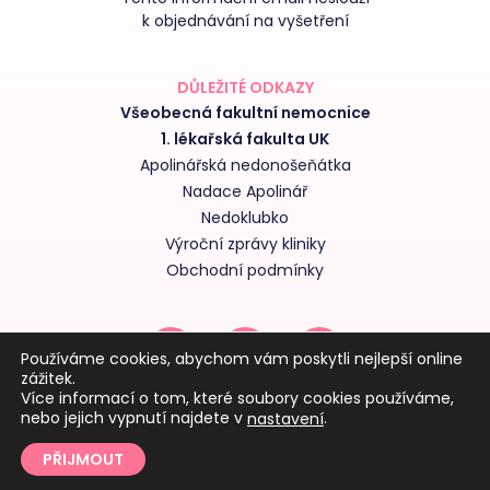
k objednávání na vyšetření
DŮLEŽITÉ ODKAZY
Všeobecná fakultní nemocnice
1. lékařská fakulta UK
Apolinářská nedonošeňátka
Nadace Apolinář
Nedoklubko
Výroční zprávy kliniky
Obchodní podmínky
Používáme cookies, abychom vám poskytli nejlepší online
zážitek.
Více informací o tom, které soubory cookies používáme,
nebo jejich vypnutí najdete v
.
nastavení
PŘIJMOUT