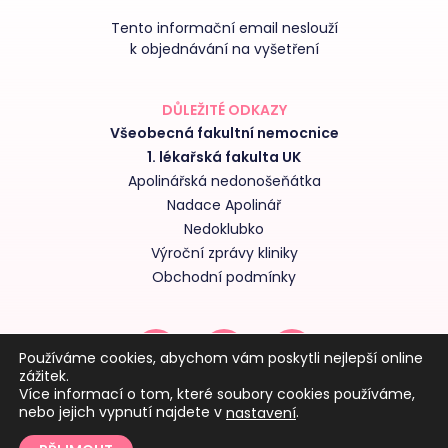
Tento informační email neslouží
k objednávání na vyšetření
DŮLEŽITÉ ODKAZY
Všeobecná fakultní nemocnice
1. lékařská fakulta UK
Apolinářská nedonošeňátka
Nadace Apolinář
Nedoklubko
Výroční zprávy kliniky
Obchodní podmínky
Používáme cookies, abychom vám poskytli nejlepší online
zážitek.
Více informací o tom, které soubory cookies používáme,
nebo jejich vypnutí najdete v
.
nastavení