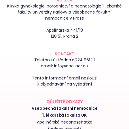
ADRESA
Klinika gynekologie, porodnictví a neonatologie 1. lékařské
fakulty Univerzity Karlovy a Všeobecné fakultní
nemocnice v Praze
Apolinářská 441/18
128 51, Praha 2
KONTAKT
Telefon (ústředna):
224 961 111
email:
info@apolinar.eu
Tento informační email neslouží
k objednávání na vyšetření
DŮLEŽITÉ ODKAZY
Všeobecná fakultní nemocnice
1. lékařská fakulta UK
Apolinářská nedonošeňátka