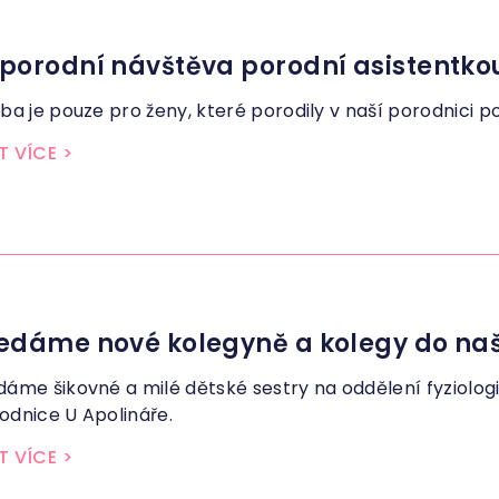
porodní návštěva porodní asistentko
žba je pouze pro ženy, které porodily v naší porodnici po 1
T VÍCE
>
edáme nové kolegyně a kolegy do na
dáme šikovné a milé dětské sestry na oddělení fyziolo
odnice U Apolináře.
T VÍCE
>