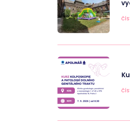
vy
ČÍS
Ku
ČÍS