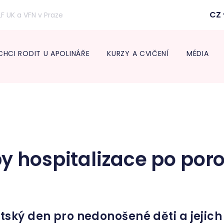
CZ
LF UK a VFN v Praze
CHCI RODIT U APOLINÁŘE
KURZY A CVIČENÍ
MÉDIA
Inform
lékaře
Transpo
Neonat
Diabeto
ambul
y hospitalizace po por
Onkogy
Centru
léčbu 
Endokr
tský den pro nedonošené děti a jejich