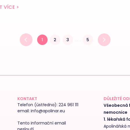
T VÍCE
>
1
2
3
. . .
5
KONTAKT
DŮLEŽITÉ O
Telefon (ústředna):
224 961 111
Všeobecná f
email:
info@apolinar.eu
nemocnice
1. lékařská f
Tento informační email
Apolinářská
neslouží