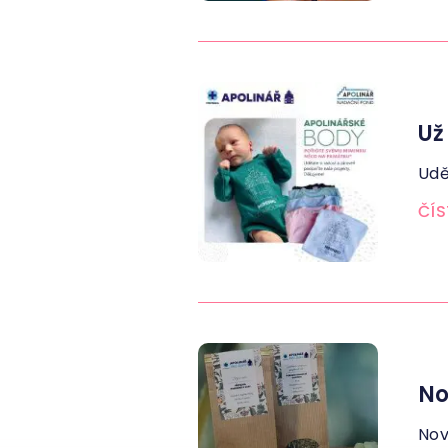
Už
Udě
ČÍS
No
Nov