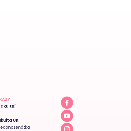
DKAZY
akultní
akulta UK
 nedonošeňátka