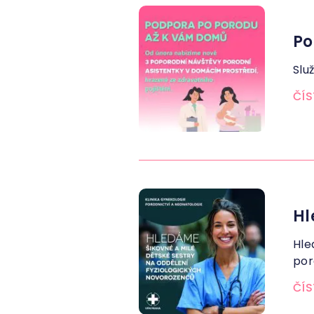
Po
Slu
ČÍS
Hl
Hle
por
ČÍS