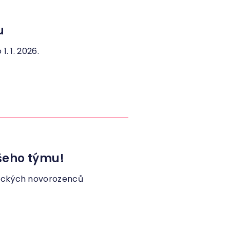
u
. 1. 2026.
šeho týmu!
gických novorozenců