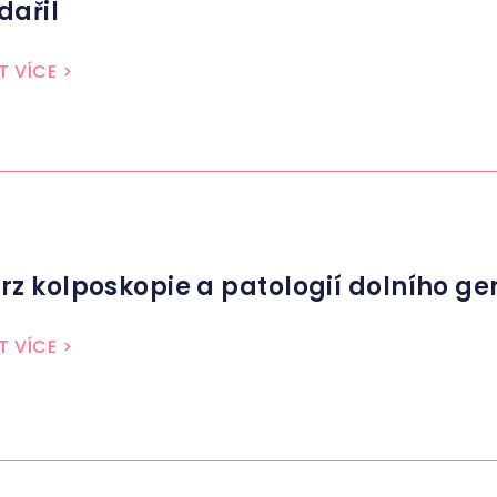
dařil
T VÍCE
>
rz kolposkopie a patologií dolního ge
T VÍCE
>