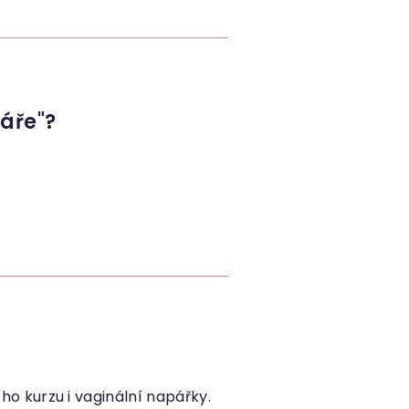
áře"?
o kurzu i vaginální napářky.