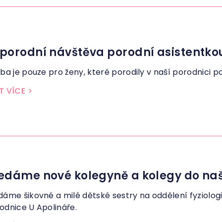
porodní návštěva porodní asistentko
žba je pouze pro ženy, které porodily v naší porodnici po 1
T VÍCE
>
edáme nové kolegyně a kolegy do na
dáme šikovné a milé dětské sestry na oddělení fyziolo
odnice U Apolináře.