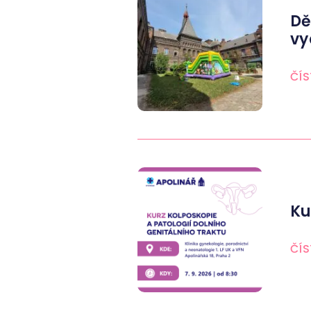
Dě
vy
ČÍS
Ku
ČÍS