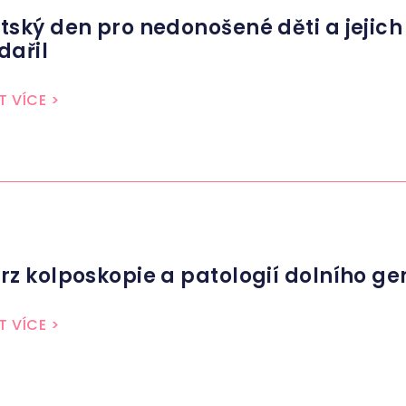
tský den pro nedonošené děti a jejich
dařil
T VÍCE
>
rz kolposkopie a patologií dolního ge
T VÍCE
>