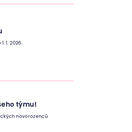
u
. 1. 2026.
šeho týmu!
gických novorozenců