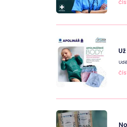
ČÍS
Už
Udě
ČÍS
No