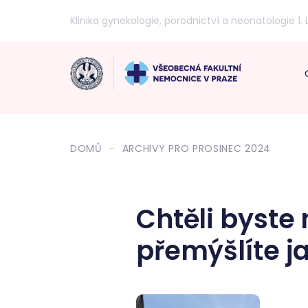
Klinika gynekologie, porodnictví a neonatologie 1. 
DOMŮ
ARCHIVY PRO PROSINEC 2024
Chtěli byst
přemýšlíte j