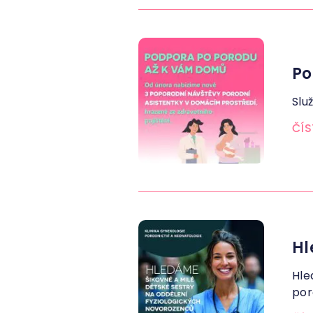
Po
Slu
ČÍS
Hl
Hle
por