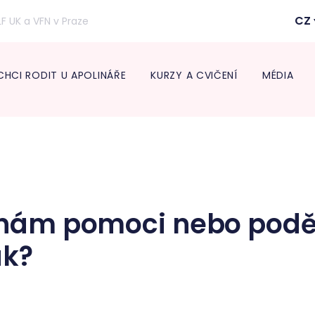
CZ
LF UK a VFN v Praze
CHCI RODIT U APOLINÁŘE
KURZY A CVIČENÍ
MÉDIA
Inform
lékaře
Transpo
Neonat
Diabeto
ambul
e nám pomoci nebo podě
Onkogy
Centru
ak?
léčbu 
Endokr