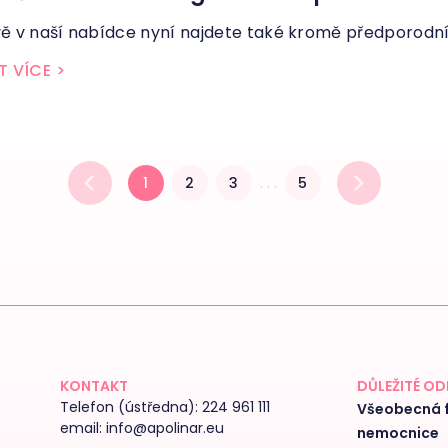
ě v naší nabídce nyní najdete také kromě předporodníh
T VÍCE
>
1
2
3
. . .
5
KONTAKT
DŮLEŽITÉ O
Telefon (ústředna):
224 961 111
Všeobecná f
email:
info@apolinar.eu
nemocnice