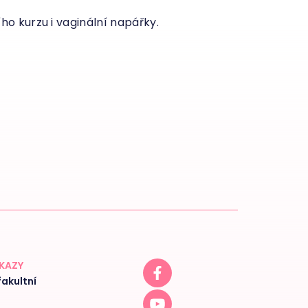
o kurzu i vaginální napářky.
DKAZY
akultní