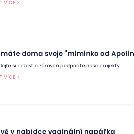
T VÍCE
>
 máte doma svoje "miminko od Apolin
lejte si radost a zároveň podpoříte naše projekty.
T VÍCE
>
vě v nabídce vaginální napářka