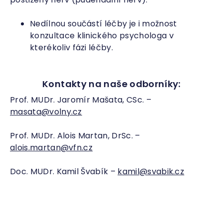
Nedílnou součástí léčby je i možnost
konzultace klinického psychologa v
kterékoliv fázi léčby.
Kontakty na naše odborníky:
Prof. MUDr. Jaromír Mašata, CSc. –
masata@volny.cz
Prof. MUDr. Alois Martan, DrSc. –
alois.martan@vfn.cz
Doc. MUDr. Kamil Švabík –
kamil@svabik.cz