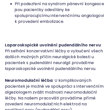
Při podezření na syndrom pánevní kongesce
jsou pacientky odesílány ke
spolupracujícímu intervenčnímu angiologovi
k provedení embolizace.
Laparoskopické uvolnění pudendálního nervu
:
Při selhání konzervativní léčby a vyloučení všech
dalších možných příčin neuralgické bolesti u
pacientek s pudendální neuralgií provádíme
laparoskopické uvolnění pudendálního nervu.
Neuromodulační léčba
: U komplikovaných
pacientek je možné ve spolupráci s intervenčním
algeziologem zvážit možnosti neuromodulační
léčby. Na našem pracovišti provádíme přímé
zavedení neuromodulačních elektrod na
postižený nerv (pudendální nerv).