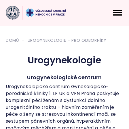
DOMŮ
UROGYNEKOLOGIE – PRO ODBORNÍKY
Urogynekologie
Urogynekologické centrum
Urogynekologické centrum Gynekologicko-
porodnické kliniky 1. LF UK a VFN Praha poskytuje
komplexní péči ženám s dysfunkcí dolního
urogenitálního traktu – hlavním zaměřením je
péče o ženy se stresovou inkontinencí moči, se
sestupem pánevních orgánů, hyperaktivním
močovým měchýřem a monitorování a péče o