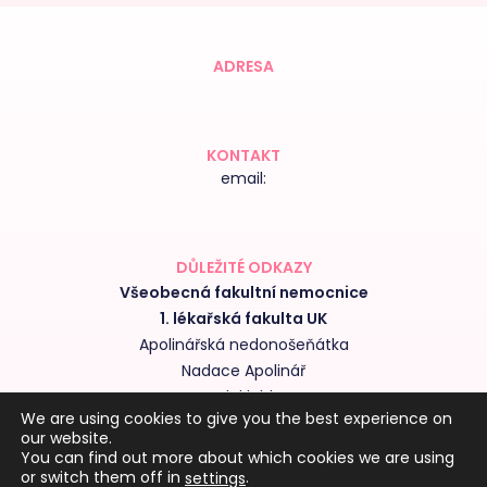
ADRESA
KONTAKT
email:
DŮLEŽITÉ ODKAZY
Všeobecná fakultní nemocnice
1. lékařská fakulta UK
Apolinářská nedonošeňátka
Nadace Apolinář
Nedoklubko
We are using cookies to give you the best experience on
Výroční zprávy kliniky
our website.
Obchodní podmínky
You can find out more about which cookies we are using
or switch them off in
.
settings