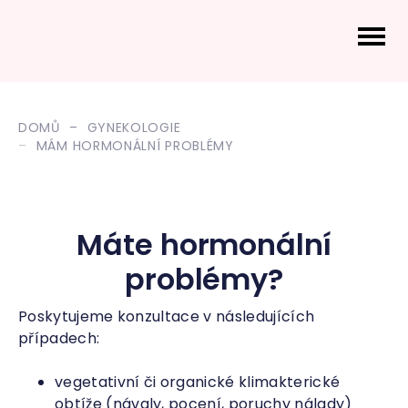
DOMŮ
GYNEKOLOGIE
MÁM HORMONÁLNÍ PROBLÉMY
Máte hormonální
problémy?
Poskytujeme konzultace v následujících
případech:
vegetativní či organické klimakterické
obtíže (návaly, pocení, poruchy nálady)